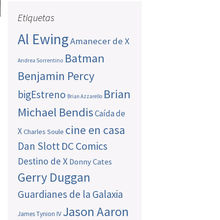
Etiquetas
Al Ewing
Amanecer de X
Batman
Andrea Sorrentino
Benjamin Percy
Brian
bigEstreno
Brian Azzarello
Michael Bendis
Caída de
cine en casa
X
Charles Soule
Dan Slott
DC Comics
Destino de X
Donny Cates
Gerry Duggan
Guardianes de la Galaxia
Jason Aaron
James Tynion IV