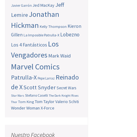
Jeff
Jed MacKay
Javier Garrón
Jonathan
Lemire
Hickman
Kieron
Kelly Thompson
Lobezno
Gillen
La Imposible Patrulla-X
Los
Los 4 Fantásticos
Vengadores
Mark Waid
Marvel Comics
Reinado
Patrulla-X
Pepe Larraz
de X
Scott Snyder
Secret Wars
Stefano Caselli
Star Wars
The Dark Knight Rises
Tom Taylor
Valerio Schiti
Tom King
Thor
Wonder Woman
X-Force
Nuestro Facebook