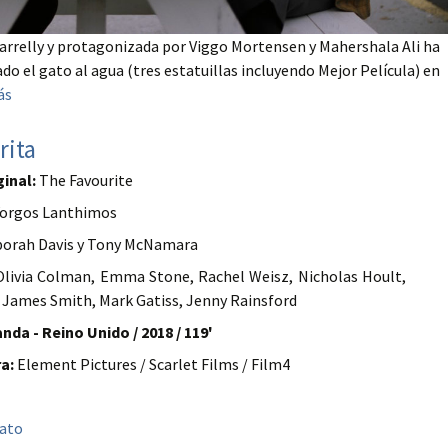
 Farrelly y protagonizada por Viggo Mortensen y Mahershala Ali ha
vado el gato al agua (tres estatuillas incluyendo Mejor Película) en
ás
rita
ginal:
The Favourite
orgos Lanthimos
orah Davis y Tony McNamara
livia Colman, Emma Stone, Rachel Weisz, Nicholas Hoult,
 James Smith, Mark Gatiss, Jenny Rainsford
anda - Reino Unido / 2018 / 119'
a:
Element Pictures / Scarlet Films / Film4
bato