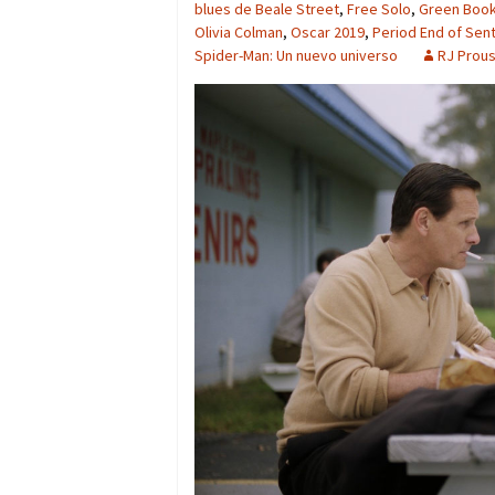
blues de Beale Street
,
Free Solo
,
Green Boo
Olivia Colman
,
Oscar 2019
,
Period End of Sen
Spider-Man: Un nuevo universo
RJ Prou