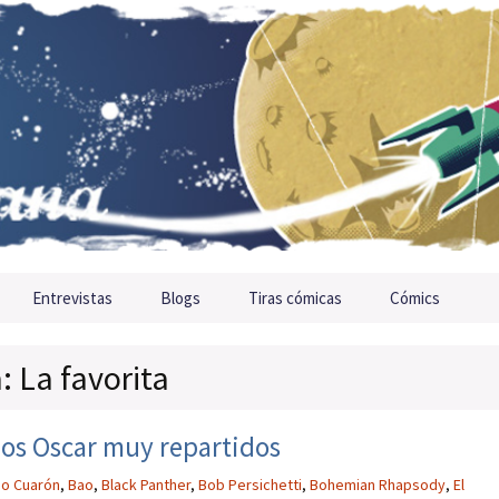
Entrevistas
Blogs
Tiras cómicas
Cómics
: La favorita
nos Oscar muy repartidos
so Cuarón
,
Bao
,
Black Panther
,
Bob Persichetti
,
Bohemian Rhapsody
,
El