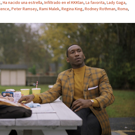
k
,
Ha nacido una estrella
,
Infiltrado en el KKKlan
,
La favorita
,
Lady Gaga
,
tence
,
Peter Ramsey
,
Rami Malek
,
Regina King
,
Rodney Rothman
,
Roma
,
s