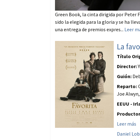
Green Book, la cinta dirigida por Peter
sido la elegida para la gloria y se ha lle
una entrega de premios expres...
Leer m
La favo
Título Ori
Director:
Y
Guión:
Deb
Reparto:
O
Joe Alwyn,
EEUU - Irl
Productor
Leer más
Daniel Lo