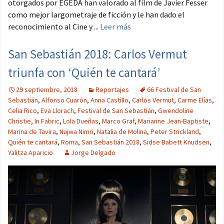
otorgados por EGEDA han valorado al film de Javier Fesser
como mejor largometraje de ficción y le han dado el
reconocimiento al Cine y ...
Leer más
San Sebastián 2018: Carlos Vermut
triunfa con ‘Quién te cantará’
29 septiembre, 2018
Reportajes
66 Festival de San
Sebastián
,
Alfonso Cuarón
,
Anna Castillo
,
Carlos Vermut
,
Carme Elías
,
Celia Rico
,
Eva Llorach
,
Festival de San Sebastián
,
Gwendoline
Christie
,
In Fabric
,
Lola Dueñas
,
Marco Graf
,
Marianne Jean-Baptiste
,
Marina de Tavira
,
Najwa Nimri
,
Natalia de Molina
,
Peter Strickland
,
Quién te cantará
,
Roma
,
San Sebastián 2018
,
Sidse Babett Knudsen
,
Yalitza Aparicio
Jorge Delgado