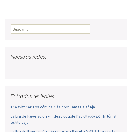
Buscar:
Nuestras redes:
Entradas recientes
The Witcher. Los cómics clásicos: Fantasía añeja
La Era de Revelación – Indestructible Patrulla-X #2-3: Tritón al
estilo cajún
La Era de Revelación – Asombrosa Patrulla-X #2-3: Libertad y