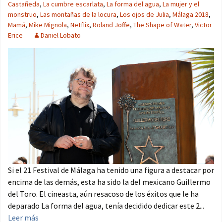
Castañeda
,
La cumbre escarlata
,
La forma del agua
,
La mujer y el
monstruo
,
Las montañas de la locura
,
Los ojos de Julia
,
Málaga 2018
,
Mamá
,
Mike Mignola
,
Netflix
,
Roland Joffe
,
The Shape of Water
,
Victor
Erice
Daniel Lobato
Si el 21 Festival de Málaga ha tenido una figura a destacar por
encima de las demás, esta ha sido la del mexicano Guillermo
del Toro. El cineasta, aún resacoso de los éxitos que le ha
deparado La forma del agua, tenía decidido dedicar este 2...
Leer más