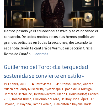
Hemos pasado ya el ecuador del festival y se va notando el
cansancio. De todos modos estos días hemos podido ver
grandes películas en todas la secciones, destacando la
española Quién te cantará de Vermut en Sección Oficial,
Roma de Cuarón...
Leer más
Guillermo del Toro: «La terquedad
sostenida se convierte en estilo»
17 abril, 2018
Entrevistas
Alfonso Cuarón
,
Andrés
Muschietti
,
Andy Muschietti
,
Ayotzinapa: El paso de la Tortuga
,
Bernardo Bertolucci
,
Bertha Navarro
,
Blade II
,
Boris Karloff
,
Cannes
2018
,
Donald Trump
,
Guillermo del Toro
,
Hellboy
,
Issa López
,
J.A.
Bayona
,
JA Bayona
,
James Whale
,
Juan Antonio Bayona
,
Karla