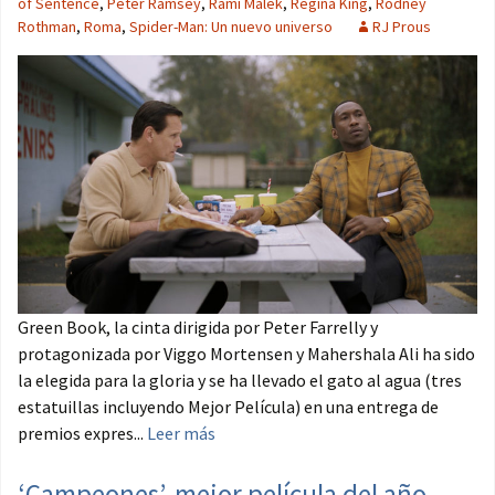
of Sentence
,
Peter Ramsey
,
Rami Malek
,
Regina King
,
Rodney
Rothman
,
Roma
,
Spider-Man: Un nuevo universo
RJ Prous
Green Book, la cinta dirigida por Peter Farrelly y
protagonizada por Viggo Mortensen y Mahershala Ali ha sido
la elegida para la gloria y se ha llevado el gato al agua (tres
estatuillas incluyendo Mejor Película) en una entrega de
premios expres...
Leer más
‘Campeones’, mejor película del año