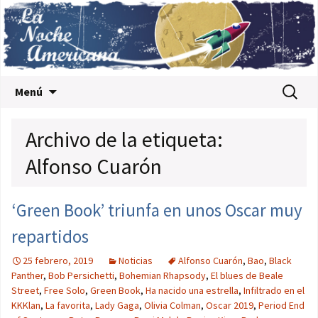
Saltar al contenido
Buscar:
Menú
Archivo de la etiqueta:
Alfonso Cuarón
‘Green Book’ triunfa en unos Oscar muy
repartidos
25 febrero, 2019
Noticias
Alfonso Cuarón
,
Bao
,
Black
Panther
,
Bob Persichetti
,
Bohemian Rhapsody
,
El blues de Beale
Street
,
Free Solo
,
Green Book
,
Ha nacido una estrella
,
Infiltrado en el
KKKlan
,
La favorita
,
Lady Gaga
,
Olivia Colman
,
Oscar 2019
,
Period End