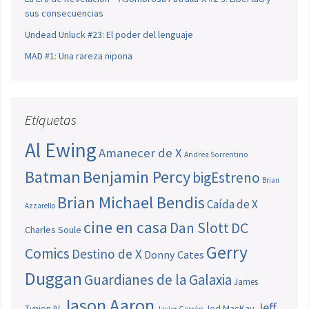
sus consecuencias
Undead Unluck #23: El poder del lenguaje
MAD #1: Una rareza nipona
Etiquetas
Al Ewing
Amanecer de X
Andrea Sorrentino
Batman
Benjamin Percy
bigEstreno
Brian
Brian Michael Bendis
Caída de X
Azzarello
cine en casa
Dan Slott
DC
Charles Soule
Gerry
Comics
Destino de X
Donny Cates
Duggan
Guardianes de la Galaxia
James
Jason Aaron
Jeff
Jed MacKay
Tynion IV
Javier Garrón