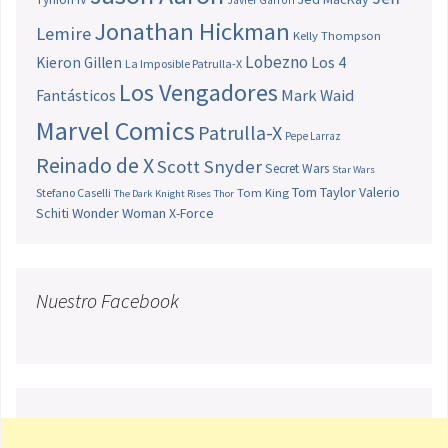
Jonathan Hickman
Lemire
Kelly Thompson
Lobezno
Los 4
Kieron Gillen
La Imposible Patrulla-X
Los Vengadores
Fantásticos
Mark Waid
Marvel Comics
Patrulla-X
Pepe Larraz
Reinado de X
Scott Snyder
Secret Wars
Star Wars
Tom Taylor
Valerio
Stefano Caselli
Tom King
The Dark Knight Rises
Thor
Schiti
Wonder Woman
X-Force
Nuestro Facebook