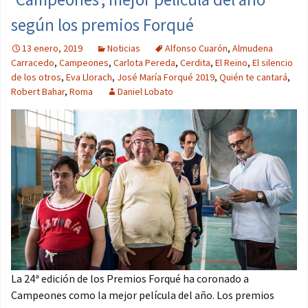
según los premios Forqué
13 enero, 2019
Noticias
Alfonso Cuarón
,
Almudena
Carracedo
,
Campeones
,
Carlota Pereda
,
Cerdita
,
El Reino
,
El silencio
de los otros
,
Eva Llorach
,
José María Forqué 2019
,
Quién te cantará
,
Robert Bahar
,
Roma
Daniel Lobato
La 24ª edición de los Premios Forqué ha coronado a
Campeones como la mejor película del año. Los premios