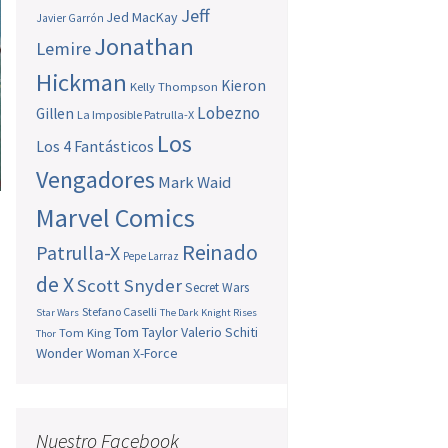
Jeff
Jed MacKay
Javier Garrón
Jonathan
Lemire
Hickman
Kieron
Kelly Thompson
Lobezno
Gillen
La Imposible Patrulla-X
Los
Los 4 Fantásticos
Vengadores
Mark Waid
Marvel Comics
Reinado
Patrulla-X
Pepe Larraz
de X
Scott Snyder
Secret Wars
Stefano Caselli
Star Wars
The Dark Knight Rises
Tom Taylor
Valerio Schiti
Tom King
Thor
Wonder Woman
X-Force
Nuestro Facebook