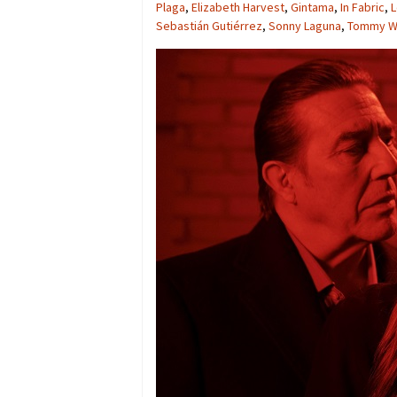
Plaga
,
Elizabeth Harvest
,
Gintama
,
In Fabric
,
L
Sebastián Gutiérrez
,
Sonny Laguna
,
Tommy W