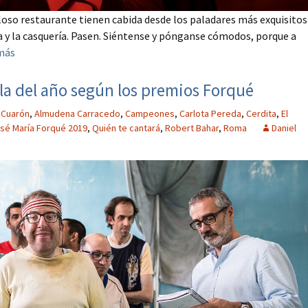
iloso restaurante tienen cabida desde los paladares más exquisitos
a y la casquería. Pasen. Siéntense y pónganse cómodos, porque a
más
la del año según los premios Forqué
 Cuarón
,
Almudena Carracedo
,
Campeones
,
Carlota Pereda
,
Cerdita
,
El
sé María Forqué 2019
,
Quién te cantará
,
Robert Bahar
,
Roma
Daniel