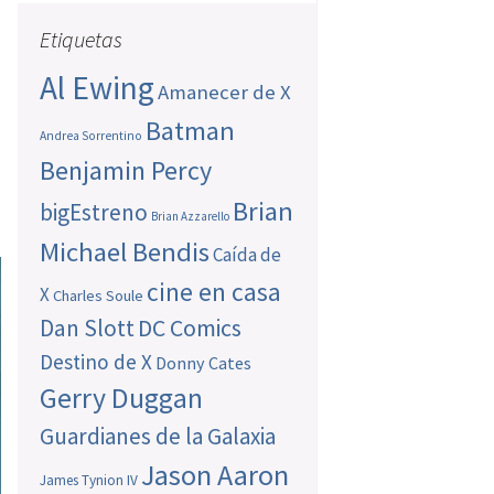
Etiquetas
Al Ewing
Amanecer de X
Batman
Andrea Sorrentino
Benjamin Percy
Brian
bigEstreno
Brian Azzarello
Michael Bendis
Caída de
cine en casa
X
Charles Soule
Dan Slott
DC Comics
Destino de X
Donny Cates
Gerry Duggan
Guardianes de la Galaxia
Jason Aaron
James Tynion IV