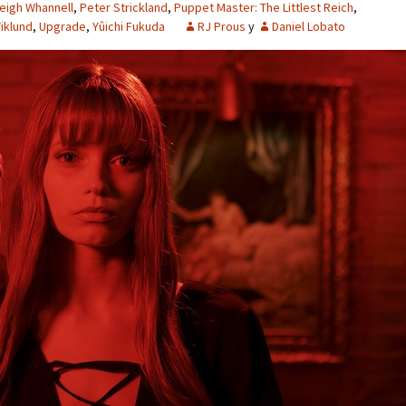
eigh Whannell
,
Peter Strickland
,
Puppet Master: The Littlest Reich
,
iklund
,
Upgrade
,
Yûichi Fukuda
RJ Prous
y
Daniel Lobato