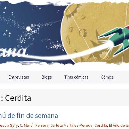
Entrevistas
Blogs
Tiras cómicas
Cómics
: Cerdita
enú de fin de semana
estra Syfy
,
C. Martín Ferrera
,
Carlota Martínez-Pereda
,
Cerdita
,
El Año de la