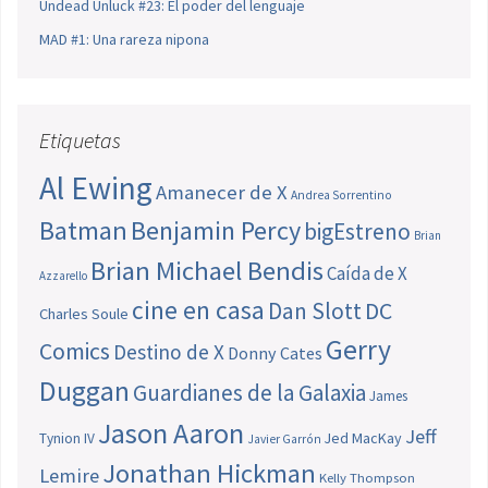
Undead Unluck #23: El poder del lenguaje
MAD #1: Una rareza nipona
Etiquetas
Al Ewing
Amanecer de X
Andrea Sorrentino
Batman
Benjamin Percy
bigEstreno
Brian
Brian Michael Bendis
Caída de X
Azzarello
cine en casa
Dan Slott
DC
Charles Soule
Gerry
Comics
Destino de X
Donny Cates
Duggan
Guardianes de la Galaxia
James
Jason Aaron
Jeff
Jed MacKay
Tynion IV
Javier Garrón
Jonathan Hickman
Lemire
Kelly Thompson