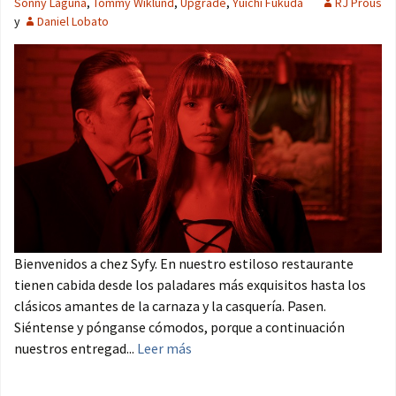
Sonny Laguna
,
Tommy Wiklund
,
Upgrade
,
Yûichi Fukuda
RJ Prous
y
Daniel Lobato
Bienvenidos a chez Syfy. En nuestro estiloso restaurante
tienen cabida desde los paladares más exquisitos hasta los
clásicos amantes de la carnaza y la casquería. Pasen.
Siéntense y pónganse cómodos, porque a continuación
nuestros entregad...
Leer más