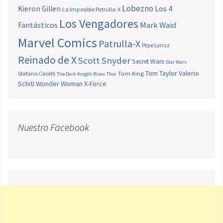
Lobezno
Los 4
Kieron Gillen
La Imposible Patrulla-X
Los Vengadores
Fantásticos
Mark Waid
Marvel Comics
Patrulla-X
Pepe Larraz
Reinado de X
Scott Snyder
Secret Wars
Star Wars
Tom Taylor
Valerio
Stefano Caselli
Tom King
The Dark Knight Rises
Thor
Schiti
Wonder Woman
X-Force
Nuestro Facebook