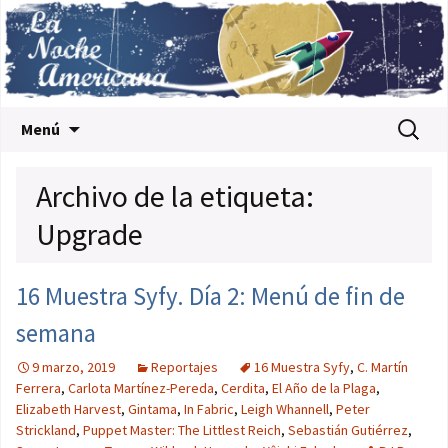
Saltar al contenido
Buscar:
Menú
Archivo de la etiqueta:
Upgrade
16 Muestra Syfy. Día 2: Menú de fin de
semana
9 marzo, 2019
Reportajes
16 Muestra Syfy
,
C. Martín
Ferrera
,
Carlota Martínez-Pereda
,
Cerdita
,
El Año de la Plaga
,
Elizabeth Harvest
,
Gintama
,
In Fabric
,
Leigh Whannell
,
Peter
Strickland
,
Puppet Master: The Littlest Reich
,
Sebastián Gutiérrez
,