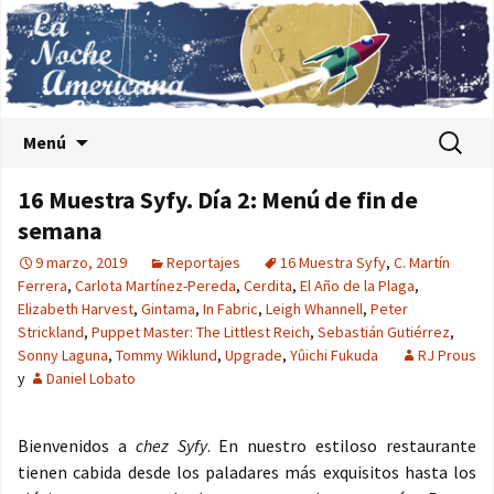
Saltar al contenido
Buscar:
Menú
16 Muestra Syfy. Día 2: Menú de fin de
semana
9 marzo, 2019
Reportajes
16 Muestra Syfy
,
C. Martín
Ferrera
,
Carlota Martínez-Pereda
,
Cerdita
,
El Año de la Plaga
,
Elizabeth Harvest
,
Gintama
,
In Fabric
,
Leigh Whannell
,
Peter
Strickland
,
Puppet Master: The Littlest Reich
,
Sebastián Gutiérrez
,
Sonny Laguna
,
Tommy Wiklund
,
Upgrade
,
Yûichi Fukuda
RJ Prous
y
Daniel Lobato
Bienvenidos a
chez Syfy
. En nuestro estiloso restaurante
tienen cabida desde los paladares más exquisitos hasta los