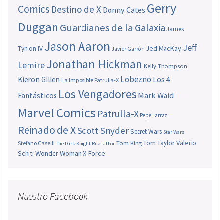
Gerry
Comics
Destino de X
Donny Cates
Duggan
Guardianes de la Galaxia
James
Jason Aaron
Jeff
Jed MacKay
Tynion IV
Javier Garrón
Jonathan Hickman
Lemire
Kelly Thompson
Lobezno
Los 4
Kieron Gillen
La Imposible Patrulla-X
Los Vengadores
Fantásticos
Mark Waid
Marvel Comics
Patrulla-X
Pepe Larraz
Reinado de X
Scott Snyder
Secret Wars
Star Wars
Tom Taylor
Valerio
Stefano Caselli
Tom King
The Dark Knight Rises
Thor
Schiti
Wonder Woman
X-Force
Nuestro Facebook