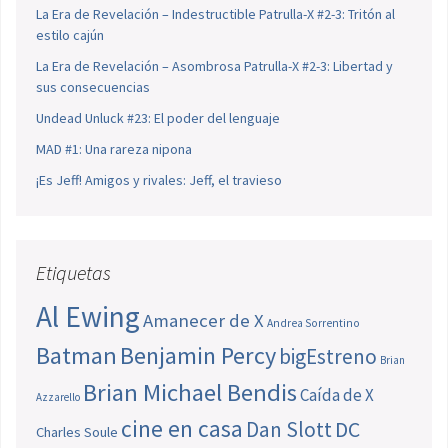
La Era de Revelación – Indestructible Patrulla-X #2-3: Tritón al
estilo cajún
La Era de Revelación – Asombrosa Patrulla-X #2-3: Libertad y
sus consecuencias
Undead Unluck #23: El poder del lenguaje
MAD #1: Una rareza nipona
¡Es Jeff! Amigos y rivales: Jeff, el travieso
Etiquetas
Al Ewing
Amanecer de X
Andrea Sorrentino
Batman
Benjamin Percy
bigEstreno
Brian
Brian Michael Bendis
Caída de X
Azzarello
cine en casa
Dan Slott
DC
Charles Soule