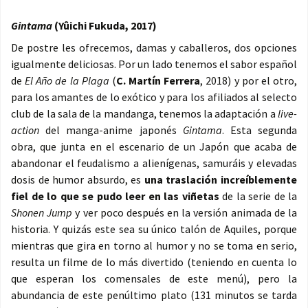
Gintama
(Yûichi Fukuda, 2017)
De postre les ofrecemos, damas y caballeros, dos opciones
igualmente deliciosas. Por un lado tenemos el sabor español
de
El Año de la Plaga
(
C. Martín Ferrera
, 2018) y por el otro,
para los amantes de lo exótico y para los afiliados al selecto
club de la sala de la mandanga, tenemos la adaptación a
live-
action
del manga-anime japonés
Gintama
. Esta segunda
obra, que junta en el escenario de un Japón que acaba de
abandonar el feudalismo a alienígenas, samuráis y elevadas
dosis de humor absurdo, es
una traslación increíblemente
fiel de lo que se pudo leer en las viñetas
de la serie de la
Shonen Jump
y ver poco después en la versión animada de la
historia. Y quizás este sea su único talón de Aquiles, porque
mientras que gira en torno al humor y no se toma en serio,
resulta un filme de lo más divertido (teniendo en cuenta lo
que esperan los comensales de este menú), pero la
abundancia de este penúltimo plato (131 minutos se tarda