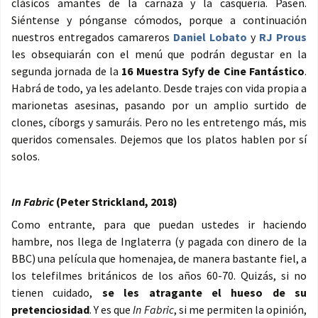
clásicos amantes de la carnaza y la casquería. Pasen.
Siéntense y pónganse cómodos, porque a continuación
nuestros entregados camareros
Daniel Lobato
y
RJ Prous
les obsequiarán con el menú que podrán degustar en la
segunda jornada de la
16 Muestra Syfy de Cine Fantástico
.
Habrá de todo, ya les adelanto. Desde trajes con vida propia a
marionetas asesinas, pasando por un amplio surtido de
clones, cíborgs y samuráis. Pero no les entretengo más, mis
queridos comensales. Dejemos que los platos hablen por sí
solos.
In Fabric
(Peter Strickland, 2018)
Como entrante, para que puedan ustedes ir haciendo
hambre, nos llega de Inglaterra (y pagada con dinero de la
BBC) una película que homenajea, de manera bastante fiel, a
los telefilmes británicos de los años 60-70. Quizás, si no
tienen cuidado,
se les atragante el hueso de su
pretenciosidad
. Y es que
In Fabric
, si me permiten la opinión,