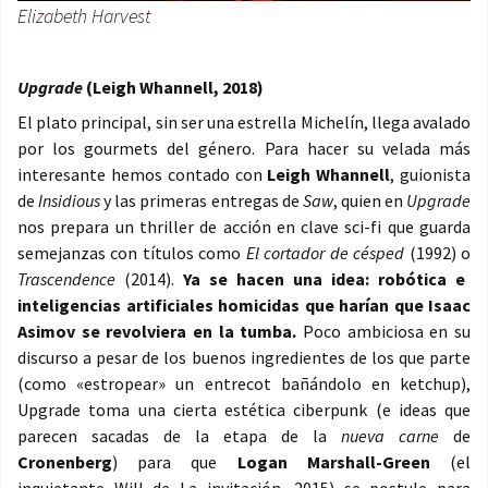
Elizabeth Harvest
Upgrade
(Leigh Whannell, 2018)
El plato principal, sin ser una estrella Michelín, llega avalado
por los gourmets del género. Para hacer su velada más
interesante hemos contado con
Leigh Whannell
, guionista
de
Insidious
y las primeras entregas de
Saw
, quien en
Upgrade
nos prepara un thriller de acción en clave sci-fi que guarda
semejanzas con títulos como
El cortador de césped
(1992) o
Trascendence
(2014).
Ya se hacen una idea: robótica e
inteligencias artificiales homicidas que harían que Isaac
Asimov se revolviera en la tumba.
Poco ambiciosa en su
discurso a pesar de los buenos ingredientes de los que parte
(como «estropear» un entrecot bañándolo en ketchup),
Upgrade toma una cierta estética ciberpunk (e ideas que
parecen sacadas de la etapa de la
nueva carne
de
Cronenberg
) para que
Logan Marshall-Green
(el