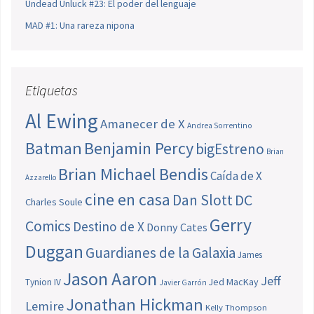
Undead Unluck #23: El poder del lenguaje
MAD #1: Una rareza nipona
Etiquetas
Al Ewing
Amanecer de X
Andrea Sorrentino
Batman
Benjamin Percy
bigEstreno
Brian
Brian Michael Bendis
Caída de X
Azzarello
cine en casa
Dan Slott
DC
Charles Soule
Gerry
Comics
Destino de X
Donny Cates
Duggan
Guardianes de la Galaxia
James
Jason Aaron
Jeff
Jed MacKay
Tynion IV
Javier Garrón
Jonathan Hickman
Lemire
Kelly Thompson