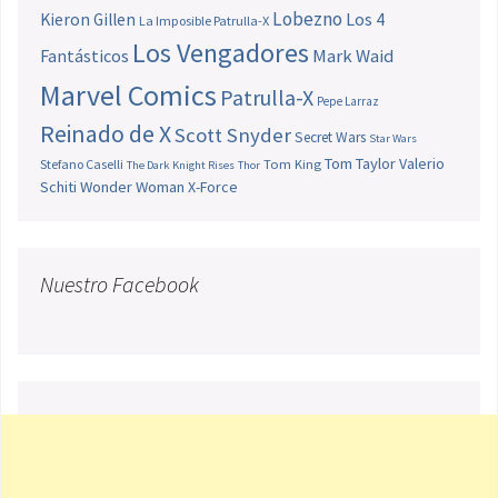
Lobezno
Los 4
Kieron Gillen
La Imposible Patrulla-X
Los Vengadores
Fantásticos
Mark Waid
Marvel Comics
Patrulla-X
Pepe Larraz
Reinado de X
Scott Snyder
Secret Wars
Star Wars
Tom Taylor
Valerio
Stefano Caselli
Tom King
The Dark Knight Rises
Thor
Schiti
Wonder Woman
X-Force
Nuestro Facebook