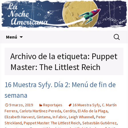
Saltar al contenido
Buscar:
Menú
Archivo de la etiqueta: Puppet
Master: The Littlest Reich
16 Muestra Syfy. Día 2: Menú de fin de
semana
9 marzo, 2019
Reportajes
16 Muestra Syfy
,
C. Martín
Ferrera
,
Carlota Martínez-Pereda
,
Cerdita
,
El Año de la Plaga
,
Elizabeth Harvest
,
Gintama
,
In Fabric
,
Leigh Whannell
,
Peter
Strickland
,
Puppet Master: The Littlest Reich
,
Sebastián Gutiérrez
,