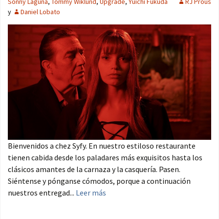
Sonny Laguna
,
Tommy Wiklund
,
Upgrade
,
Yûichi Fukuda
RJ Prous
y
Daniel Lobato
Bienvenidos a chez Syfy. En nuestro estiloso restaurante
tienen cabida desde los paladares más exquisitos hasta los
clásicos amantes de la carnaza y la casquería. Pasen.
Siéntense y pónganse cómodos, porque a continuación
nuestros entregad...
Leer más