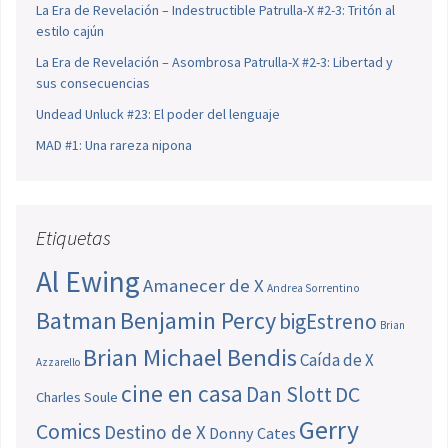
La Era de Revelación – Indestructible Patrulla-X #2-3: Tritón al
estilo cajún
La Era de Revelación – Asombrosa Patrulla-X #2-3: Libertad y
sus consecuencias
Undead Unluck #23: El poder del lenguaje
MAD #1: Una rareza nipona
Etiquetas
Al Ewing
Amanecer de X
Andrea Sorrentino
Batman
Benjamin Percy
bigEstreno
Brian
Brian Michael Bendis
Caída de X
Azzarello
cine en casa
Dan Slott
DC
Charles Soule
Gerry
Comics
Destino de X
Donny Cates