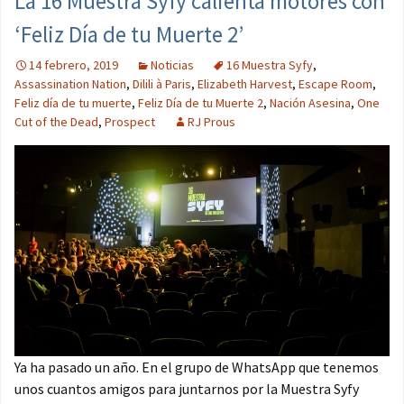
La 16 Muestra Syfy calienta motores con
‘Feliz Día de tu Muerte 2’
14 febrero, 2019
Noticias
16 Muestra Syfy
,
Assassination Nation
,
Dilili à Paris
,
Elizabeth Harvest
,
Escape Room
,
Feliz día de tu muerte
,
Feliz Día de tu Muerte 2
,
Nación Asesina
,
One
Cut of the Dead
,
Prospect
RJ Prous
Ya ha pasado un año. En el grupo de WhatsApp que tenemos
unos cuantos amigos para juntarnos por la Muestra Syfy