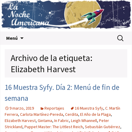
Saltar al contenido
Buscar:
Menú
Archivo de la etiqueta:
Elizabeth Harvest
16 Muestra Syfy. Día 2: Menú de fin de
semana
9 marzo, 2019
Reportajes
16 Muestra Syfy
,
C. Martín
Ferrera
,
Carlota Martínez-Pereda
,
Cerdita
,
El Año de la Plaga
,
Elizabeth Harvest
,
Gintama
,
In Fabric
,
Leigh Whannell
,
Peter
Strickland
,
Puppet Master: The Littlest Reich
,
Sebastián Gutiérrez
,