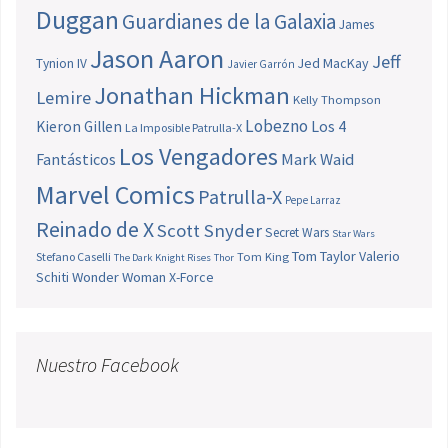
Duggan
Guardianes de la Galaxia
James
Jason Aaron
Jeff
Jed MacKay
Tynion IV
Javier Garrón
Jonathan Hickman
Lemire
Kelly Thompson
Lobezno
Los 4
Kieron Gillen
La Imposible Patrulla-X
Los Vengadores
Fantásticos
Mark Waid
Marvel Comics
Patrulla-X
Pepe Larraz
Reinado de X
Scott Snyder
Secret Wars
Star Wars
Tom Taylor
Valerio
Stefano Caselli
Tom King
The Dark Knight Rises
Thor
Schiti
Wonder Woman
X-Force
Nuestro Facebook