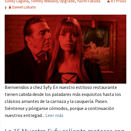
Sonny Laguna
,
Tommy Wiklund
,
Upgrade
,
Yûichi Fukuda
RJ Prous
y
Daniel Lobato
Bienvenidos a chez Syfy. En nuestro estiloso restaurante
tienen cabida desde los paladares más exquisitos hasta los
clásicos amantes de la carnaza y la casquería. Pasen.
Siéntense y pónganse cómodos, porque a continuación
nuestros entregad...
Leer más