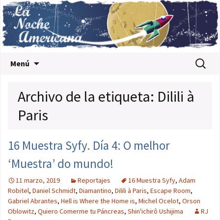
Saltar al contenido
Buscar:
Menú
Archivo de la etiqueta: Dilili à
Paris
16 Muestra Syfy. Día 4: O melhor
‘Muestra’ do mundo!
11 marzo, 2019
Reportajes
16 Muestra Syfy
,
Adam
Robitel
,
Daniel Schmidt
,
Diamantino
,
Dilili à Paris
,
Escape Room
,
Gabriel Abrantes
,
Hell is Where the Home is
,
Michel Ocelot
,
Orson
Oblowitz
,
Quiero Comerme tu Páncreas
,
Shin'ichirô Ushijima
RJ