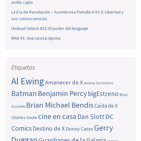
estilo cajún
La Era de Revelación – Asombrosa Patrulla-X #2-3: Libertad y
sus consecuencias
Undead Unluck #23: El poder del lenguaje
MAD #1: Una rareza nipona
Etiquetas
Al Ewing
Amanecer de X
Andrea Sorrentino
Batman
Benjamin Percy
bigEstreno
Brian
Brian Michael Bendis
Caída de X
Azzarello
cine en casa
Dan Slott
DC
Charles Soule
Gerry
Comics
Destino de X
Donny Cates
Duggan
Guardianes de la Galaxia