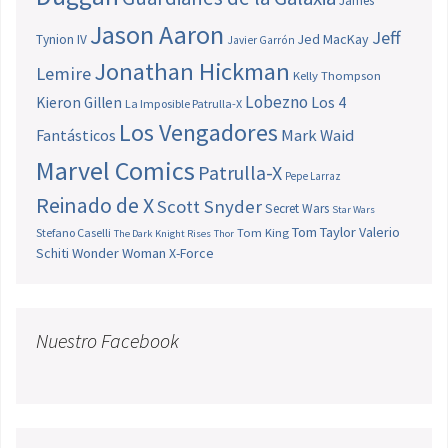
James
Jason Aaron
Jeff
Jed MacKay
Tynion IV
Javier Garrón
Jonathan Hickman
Lemire
Kelly Thompson
Lobezno
Los 4
Kieron Gillen
La Imposible Patrulla-X
Los Vengadores
Fantásticos
Mark Waid
Marvel Comics
Patrulla-X
Pepe Larraz
Reinado de X
Scott Snyder
Secret Wars
Star Wars
Tom Taylor
Valerio
Stefano Caselli
Tom King
The Dark Knight Rises
Thor
Schiti
Wonder Woman
X-Force
Nuestro Facebook