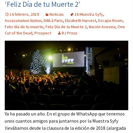
‘Feliz Día de tu Muerte 2’
14 febrero, 2019
Noticias
16 Muestra Syfy
,
Assassination Nation
,
Dilili à Paris
,
Elizabeth Harvest
,
Escape Room
,
Feliz día de tu muerte
,
Feliz Día de tu Muerte 2
,
Nación Asesina
,
One
Cut of the Dead
,
Prospect
RJ Prous
Ya ha pasado un año. En el grupo de WhatsApp que tenemos
unos cuantos amigos para juntarnos por la Muestra Syfy
llevábamos desde la clausura de la edición de 2018 (alargada