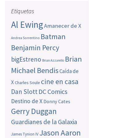
Etiquetas
Al Ewing
Amanecer de X
Batman
Andrea Sorrentino
Benjamin Percy
Brian
bigEstreno
Brian Azzarello
Michael Bendis
Caída de
cine en casa
X
Charles Soule
Dan Slott
DC Comics
Destino de X
Donny Cates
Gerry Duggan
Guardianes de la Galaxia
Jason Aaron
James Tynion IV