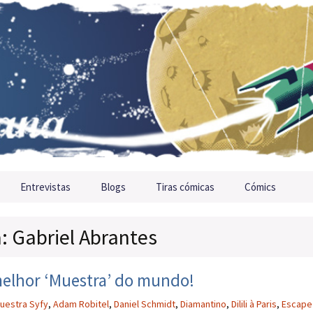
Entrevistas
Blogs
Tiras cómicas
Cómics
a: Gabriel Abrantes
 melhor ‘Muestra’ do mundo!
uestra Syfy
,
Adam Robitel
,
Daniel Schmidt
,
Diamantino
,
Dilili à Paris
,
Escape