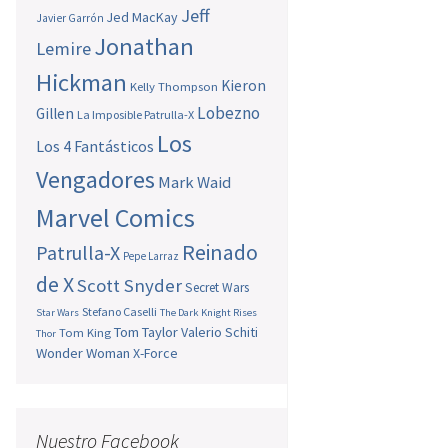
Jeff
Jed MacKay
Javier Garrón
Jonathan
Lemire
Hickman
Kieron
Kelly Thompson
Lobezno
Gillen
La Imposible Patrulla-X
Los
Los 4 Fantásticos
Vengadores
Mark Waid
Marvel Comics
Reinado
Patrulla-X
Pepe Larraz
de X
Scott Snyder
Secret Wars
Stefano Caselli
Star Wars
The Dark Knight Rises
Tom Taylor
Valerio Schiti
Tom King
Thor
Wonder Woman
X-Force
Nuestro Facebook