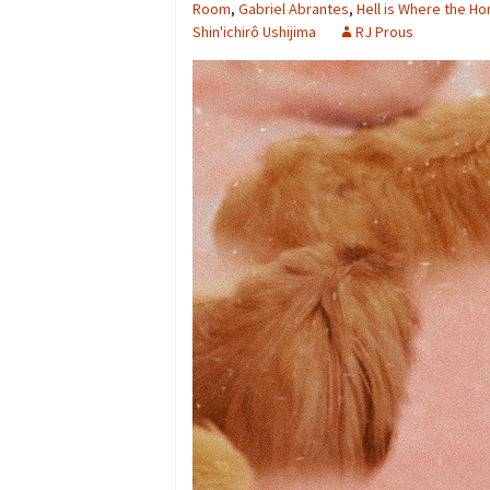
Room
,
Gabriel Abrantes
,
Hell is Where the Ho
Shin'ichirô Ushijima
RJ Prous