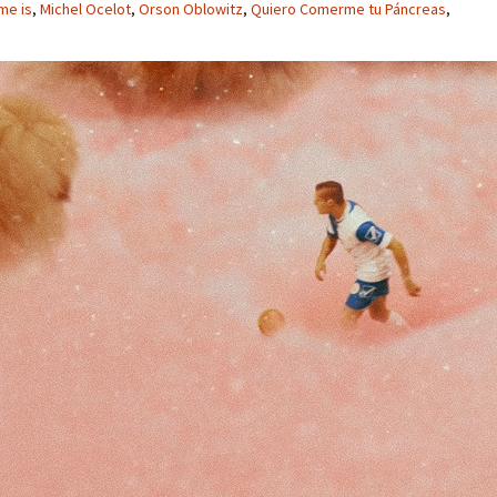
me is
,
Michel Ocelot
,
Orson Oblowitz
,
Quiero Comerme tu Páncreas
,