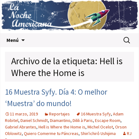
Saltar al contenido
Buscar:
Menú
Archivo de la etiqueta: Hell is
Where the Home is
16 Muestra Syfy. Día 4: O melhor
‘Muestra’ do mundo!
11 marzo, 2019
Reportajes
16 Muestra Syfy
,
Adam
Robitel
,
Daniel Schmidt
,
Diamantino
,
Dilili à Paris
,
Escape Room
,
Gabriel Abrantes
,
Hell is Where the Home is
,
Michel Ocelot
,
Orson
Oblowitz
,
Quiero Comerme tu Páncreas
,
Shin'ichirô Ushijima
RJ