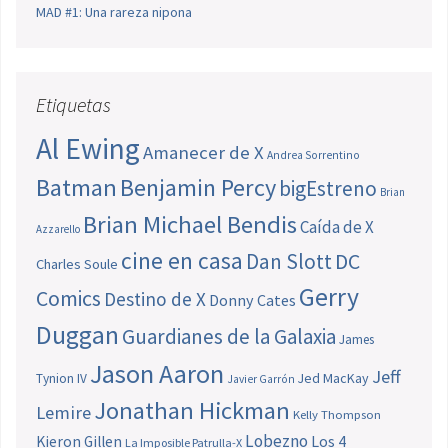
MAD #1: Una rareza nipona
Etiquetas
Al Ewing
Amanecer de X
Andrea Sorrentino
Batman
Benjamin Percy
bigEstreno
Brian
Brian Michael Bendis
Caída de X
Azzarello
cine en casa
Dan Slott
DC
Charles Soule
Gerry
Comics
Destino de X
Donny Cates
Duggan
Guardianes de la Galaxia
James
Jason Aaron
Jeff
Jed MacKay
Tynion IV
Javier Garrón
Jonathan Hickman
Lemire
Kelly Thompson
Lobezno
Los 4
Kieron Gillen
La Imposible Patrulla-X