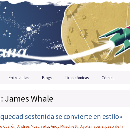
Entrevistas
Blogs
Tiras cómicas
Cómics
ta: James Whale
rquedad sostenida se convierte en estilo»
so Cuarón
,
Andrés Muschietti
,
Andy Muschietti
,
Ayotzinapa: El paso de la