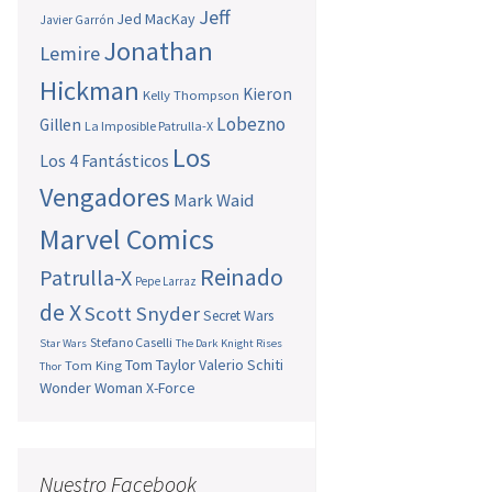
Jeff
Jed MacKay
Javier Garrón
Jonathan
Lemire
Hickman
Kieron
Kelly Thompson
Lobezno
Gillen
La Imposible Patrulla-X
Los
Los 4 Fantásticos
Vengadores
Mark Waid
Marvel Comics
Reinado
Patrulla-X
Pepe Larraz
de X
Scott Snyder
Secret Wars
Stefano Caselli
Star Wars
The Dark Knight Rises
Tom Taylor
Valerio Schiti
Tom King
Thor
Wonder Woman
X-Force
Nuestro Facebook