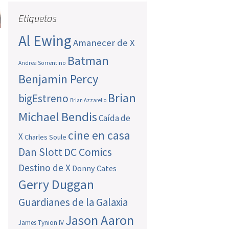
Etiquetas
Al Ewing
Amanecer de X
Batman
Andrea Sorrentino
Benjamin Percy
Brian
bigEstreno
Brian Azzarello
Michael Bendis
Caída de
cine en casa
X
Charles Soule
Dan Slott
DC Comics
Destino de X
Donny Cates
Gerry Duggan
Guardianes de la Galaxia
Jason Aaron
James Tynion IV