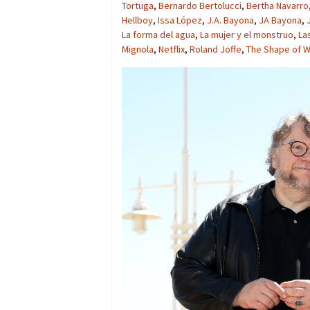
Tortuga
,
Bernardo Bertolucci
,
Bertha Navarro
Hellboy
,
Issa López
,
J.A. Bayona
,
JA Bayona
,
La forma del agua
,
La mujer y el monstruo
,
La
Mignola
,
Netflix
,
Roland Joffe
,
The Shape of W