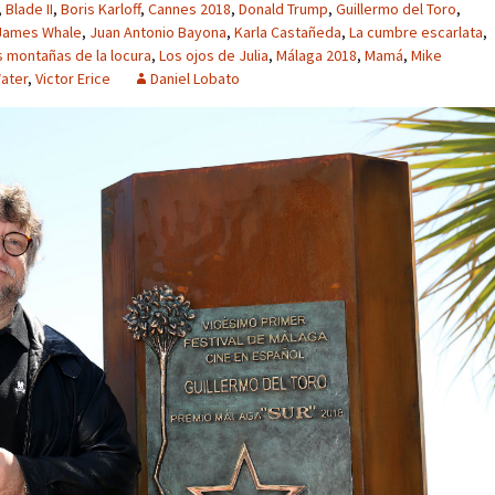
,
Blade II
,
Boris Karloff
,
Cannes 2018
,
Donald Trump
,
Guillermo del Toro
,
James Whale
,
Juan Antonio Bayona
,
Karla Castañeda
,
La cumbre escarlata
,
s montañas de la locura
,
Los ojos de Julia
,
Málaga 2018
,
Mamá
,
Mike
ater
,
Victor Erice
Daniel Lobato