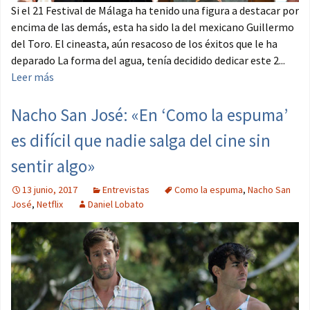
Si el 21 Festival de Málaga ha tenido una figura a destacar por
encima de las demás, esta ha sido la del mexicano Guillermo
del Toro. El cineasta, aún resacoso de los éxitos que le ha
deparado La forma del agua, tenía decidido dedicar este 2...
Leer más
Nacho San José: «En ‘Como la espuma’
es difícil que nadie salga del cine sin
sentir algo»
13 junio, 2017
Entrevistas
Como la espuma
,
Nacho San
José
,
Netflix
Daniel Lobato