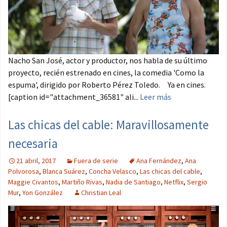
Nacho San José, actor y productor, nos habla de su último
proyecto, recién estrenado en cines, la comedia 'Como la
espuma', dirigido por Roberto Pérez Toledo. Ya en cines.
[caption id="attachment_36581" ali...
Leer más
Las chicas del cable: Maravillosamente
necesaria
21 abril, 2017
Fuera de serie
Ana Fernández
,
Ana
Polvorosa
,
Blanca Suárez
,
Concha Velasco
,
Las chicas del cable
,
Maggie Civantos
,
Martiño Rivas
,
Nadia de Santiago
,
Netflix
,
Sergio
Mur
,
Yon González
Christian Leal