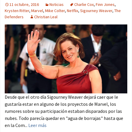
11 octubre, 2016
Noticias
Charlie Cox
,
Finn Jones
,
Krysten Ritter
,
Marvel
,
Mike Colter
,
Netflix
,
Sigourney Weaver
,
The
Defenders
Christian Leal
Desde que el otro día Sigourney Weaver dejará caer que le
gustaría estar en alguno de los proyectos de Marvel, los
rumores sobre su participación estaban disparados por las
nubes. Todo parecía quedar en "agua de borrajas" hasta que
en la Com...
Leer más