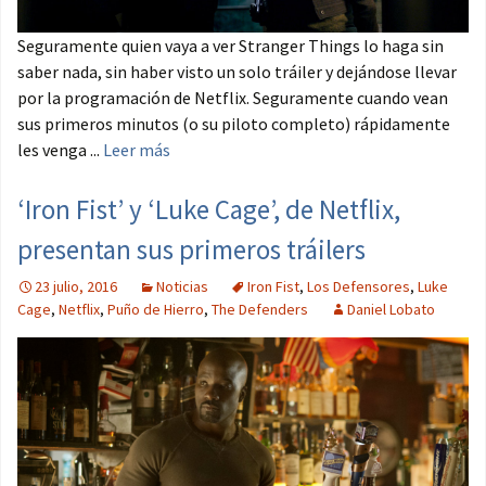
Seguramente quien vaya a ver Stranger Things lo haga sin
saber nada, sin haber visto un solo tráiler y dejándose llevar
por la programación de Netflix. Seguramente cuando vean
sus primeros minutos (o su piloto completo) rápidamente
les venga ...
Leer más
‘Iron Fist’ y ‘Luke Cage’, de Netflix,
presentan sus primeros tráilers
23 julio, 2016
Noticias
Iron Fist
,
Los Defensores
,
Luke
Cage
,
Netflix
,
Puño de Hierro
,
The Defenders
Daniel Lobato