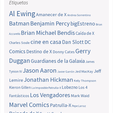
Etiquetas
Al Ewing
Amanecer de X
Andrea Sorrentino
Batman
Benjamin Percy
bigEstreno
Brian
Brian Michael Bendis
Caída de X
Azzarello
cine en casa
Dan Slott
DC
Charles Soule
Gerry
Comics
Destino de X
Donny Cates
Duggan
Guardianes de la Galaxia
James
Jason Aaron
Jeff
Jed MacKay
Tynion IV
Javier Garrón
Jonathan Hickman
Lemire
Kelly Thompson
Lobezno
Los 4
Kieron Gillen
La Imposible Patrulla-X
Los Vengadores
Fantásticos
Mark Waid
Marvel Comics
Patrulla-X
Pepe Larraz