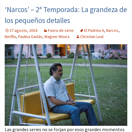
‘Narcos’ – 2ª Temporada: La grandeza de
los pequeños detalles
27 agosto, 2016
Fuera de serie
El Padrino II
,
Narcos
,
Netflix
,
Paulina Gaitán
,
Wagner Moura
Christian Leal
Las grandes series no se forjan por esos grandes momentos