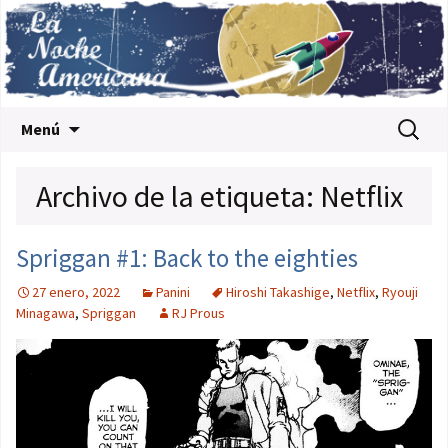
Saltar al contenido
Buscar:
Menú
Archivo de la etiqueta: Netflix
Spriggan #1: Back to the eighties
27 enero, 2022
Panini
Hiroshi Takashige
,
Netflix
,
Ryouji
Minagawa
,
Spriggan
RJ Prous