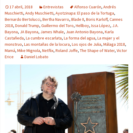
17 abril, 2018
Entrevistas
Alfonso Cuarón
,
Andrés
Muschietti
,
Andy Muschietti
,
Ayotzinapa: El paso de la Tortuga
,
Bernardo Bertolucci
,
Bertha Navarro
,
Blade II
,
Boris Karloff
,
Cannes
2018
,
Donald Trump
,
Guillermo del Toro
,
Hellboy
,
Issa López
,
J.A.
Bayona
,
JA Bayona
,
James Whale
,
Juan Antonio Bayona
,
Karla
Castañeda
,
La cumbre escarlata
,
La forma del agua
,
La mujer y el
monstruo
,
Las montañas de la locura
,
Los ojos de Julia
,
Málaga 2018
,
Mamá
,
Mike Mignola
,
Netflix
,
Roland Joffe
,
The Shape of Water
,
Victor
Erice
Daniel Lobato