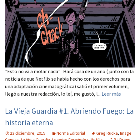
"Esto no va a molar nada" Hará cosa de un año (junto con la
noticia de que Netflix se había hecho con los derechos para
una adaptación cinematográfica) salió el primer volumen,
llegó a nuestra redacción, lo leí, me gustó, l...
Leer más
La Vieja Guardia #1. Abriendo Fuego: La
historia eterna
23 diciembre, 2019
Norma Editorial
Greg Rucka
,
Image
Comics
,
La Vieja Guardia
,
Leandro Fernández
,
Netflix
RJ Prous