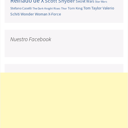
Reinado de X
Scott Snyder
Secret Wars
Star Wars
Tom Taylor
Valerio
Stefano Caselli
Tom King
The Dark Knight Rises
Thor
Schiti
Wonder Woman
X-Force
Nuestro Facebook