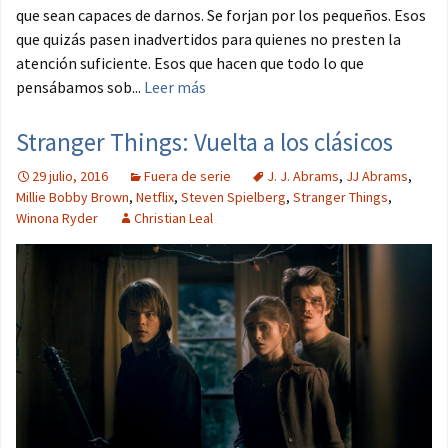
que sean capaces de darnos. Se forjan por los pequeños. Esos
que quizás pasen inadvertidos para quienes no presten la
atención suficiente. Esos que hacen que todo lo que
pensábamos sob...
Leer más
Stranger Things: Vuelta a los clásicos
29 julio, 2016
Fuera de serie
J. J. Abrams
,
JJ Abrams
,
Millie Bobby Brown
,
Netflix
,
Steven Spielberg
,
Stranger Things
,
Winona Ryder
Christian Leal