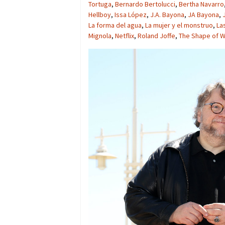
Tortuga
,
Bernardo Bertolucci
,
Bertha Navarro
Hellboy
,
Issa López
,
J.A. Bayona
,
JA Bayona
,
La forma del agua
,
La mujer y el monstruo
,
La
Mignola
,
Netflix
,
Roland Joffe
,
The Shape of W