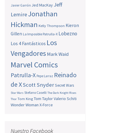
Jeff
Jed MacKay
Javier Garrón
Jonathan
Lemire
Hickman
Kieron
Kelly Thompson
Lobezno
Gillen
La Imposible Patrulla-X
Los
Los 4 Fantásticos
Vengadores
Mark Waid
Marvel Comics
Reinado
Patrulla-X
Pepe Larraz
de X
Scott Snyder
Secret Wars
Stefano Caselli
Star Wars
The Dark Knight Rises
Tom Taylor
Valerio Schiti
Tom King
Thor
Wonder Woman
X-Force
Nuestro Facebook