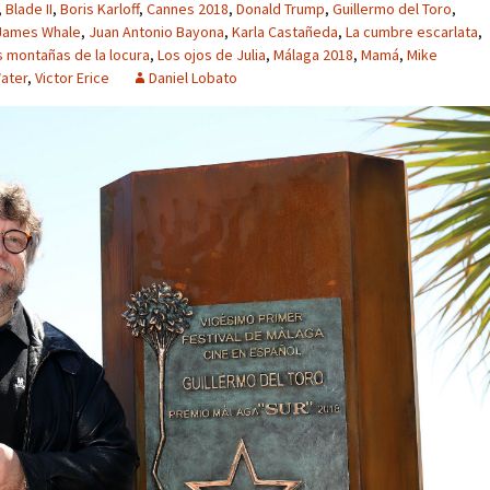
,
Blade II
,
Boris Karloff
,
Cannes 2018
,
Donald Trump
,
Guillermo del Toro
,
James Whale
,
Juan Antonio Bayona
,
Karla Castañeda
,
La cumbre escarlata
,
s montañas de la locura
,
Los ojos de Julia
,
Málaga 2018
,
Mamá
,
Mike
ater
,
Victor Erice
Daniel Lobato