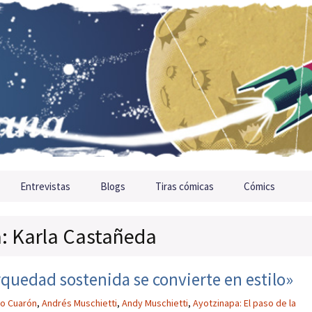
Entrevistas
Blogs
Tiras cómicas
Cómics
a: Karla Castañeda
rquedad sostenida se convierte en estilo»
so Cuarón
,
Andrés Muschietti
,
Andy Muschietti
,
Ayotzinapa: El paso de la