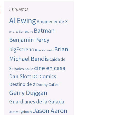
Etiquetas
Al Ewing
Amanecer de X
Batman
Andrea Sorrentino
Benjamin Percy
Brian
bigEstreno
Brian Azzarello
Michael Bendis
Caída de
cine en casa
X
Charles Soule
Dan Slott
DC Comics
Destino de X
Donny Cates
Gerry Duggan
Guardianes de la Galaxia
Jason Aaron
James Tynion IV