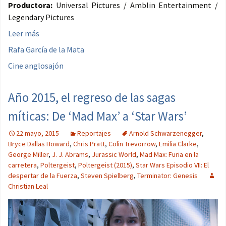
Productora:
Universal Pictures / Amblin Entertainment /
Legendary Pictures
Leer más
Rafa García de la Mata
Cine anglosajón
Año 2015, el regreso de las sagas
míticas: De ‘Mad Max’ a ‘Star Wars’
22 mayo, 2015
Reportajes
Arnold Schwarzenegger
,
Bryce Dallas Howard
,
Chris Pratt
,
Colin Trevorrow
,
Emilia Clarke
,
George Miller
,
J. J. Abrams
,
Jurassic World
,
Mad Max: Furia en la
carretera
,
Poltergeist
,
Poltergeist (2015)
,
Star Wars Episodio VII: El
despertar de la Fuerza
,
Steven Spielberg
,
Terminator: Genesis
Christian Leal