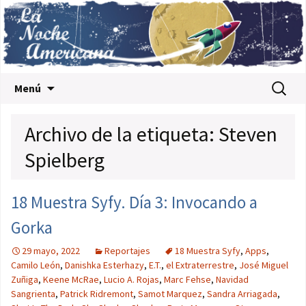
Saltar al contenido
Buscar:
Menú
Archivo de la etiqueta: Steven
Spielberg
18 Muestra Syfy. Día 3: Invocando a
Gorka
29 mayo, 2022
Reportajes
18 Muestra Syfy
,
Apps
,
Camilo León
,
Danishka Esterhazy
,
E.T.
,
el Extraterrestre
,
José Miguel
Zuñiga
,
Keene McRae
,
Lucio A. Rojas
,
Marc Fehse
,
Navidad
Sangrienta
,
Patrick Ridremont
,
Samot Marquez
,
Sandra Arriagada
,