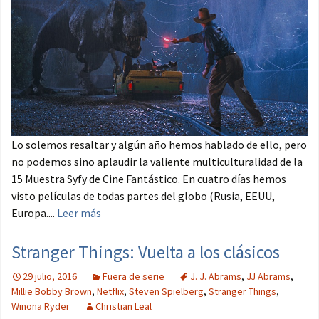
Lo solemos resaltar y algún año hemos hablado de ello, pero
no podemos sino aplaudir la valiente multiculturalidad de la
15 Muestra Syfy de Cine Fantástico. En cuatro días hemos
visto películas de todas partes del globo (Rusia, EEUU,
Europa....
Leer más
Stranger Things: Vuelta a los clásicos
29 julio, 2016
Fuera de serie
J. J. Abrams
,
JJ Abrams
,
Millie Bobby Brown
,
Netflix
,
Steven Spielberg
,
Stranger Things
,
Winona Ryder
Christian Leal