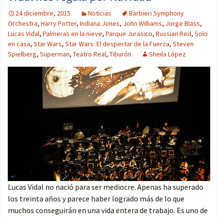
24 diciembre, 2015
Noticias
Barbieri Symphony
Orchestra
,
Harry Potter
,
Indiana Jones
,
John Williams
,
Jorge Blass
,
Lucas Vidal
,
Palmeras en la nieve
,
Parque Jurasico
,
Russian Red
,
Solo
en casa
,
Star Wars
,
Star Wars: El despertar de la Fuerza
,
Steven
Spielberg
,
Superman
,
Teatro Real
,
Tiburón
Sheila López
Lucas Vidal no nació para ser mediocre. Apenas ha superado
los treinta años y parece haber logrado más de lo que
muchos conseguirán en una vida entera de trabajo. Es uno de