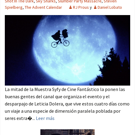
Shot In The Dark
,
Sky Sharks
,
Slumber Party Massacre
,
Steven
Spielberg
,
The Advent Calendar
RJ Prous
y
Daniel Lobato
La mitad de la Muestra Syfy de Cine Fantástico la ponen las
buenas gentes del canal que organiza el evento y el
desparpajo de Leticia Dolera, que vive estos cuatro días como
un viaje a una especie de dimensión paralela poblada por
seres extra�...
Leer más