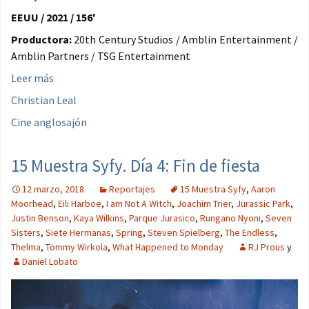
EEUU / 2021 / 156'
Productora:
20th Century Studios / Amblin Entertainment /
Amblin Partners / TSG Entertainment
Leer más
Christian Leal
Cine anglosajón
15 Muestra Syfy. Día 4: Fin de fiesta
12 marzo, 2018
Reportajes
15 Muestra Syfy
,
Aaron
Moorhead
,
Eili Harboe
,
I am Not A Witch
,
Joachim Trier
,
Jurassic Park
,
Justin Benson
,
Kaya Wilkins
,
Parque Jurasico
,
Rungano Nyoni
,
Seven
Sisters
,
Siete Hermanas
,
Spring
,
Steven Spielberg
,
The Endless
,
Thelma
,
Tommy Wirkola
,
What Happened to Monday
RJ Prous
y
Daniel Lobato