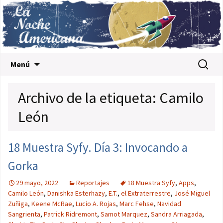
Saltar al contenido
Buscar:
Menú
Archivo de la etiqueta: Camilo
León
18 Muestra Syfy. Día 3: Invocando a
Gorka
29 mayo, 2022
Reportajes
18 Muestra Syfy
,
Apps
,
Camilo León
,
Danishka Esterhazy
,
E.T.
,
el Extraterrestre
,
José Miguel
Zuñiga
,
Keene McRae
,
Lucio A. Rojas
,
Marc Fehse
,
Navidad
Sangrienta
,
Patrick Ridremont
,
Samot Marquez
,
Sandra Arriagada
,