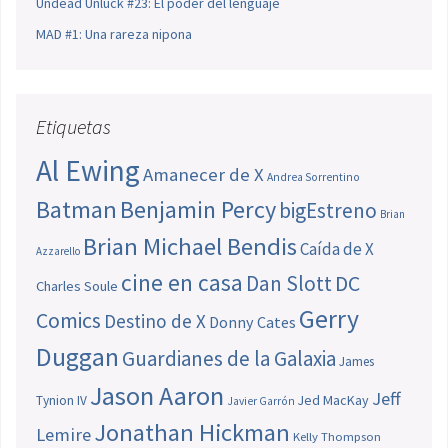
Undead Unluck #23: El poder del lenguaje
MAD #1: Una rareza nipona
Etiquetas
Al Ewing
Amanecer de X
Andrea Sorrentino
Batman
Benjamin Percy
bigEstreno
Brian
Brian Michael Bendis
Caída de X
Azzarello
cine en casa
Dan Slott
DC
Charles Soule
Gerry
Comics
Destino de X
Donny Cates
Duggan
Guardianes de la Galaxia
James
Jason Aaron
Jeff
Jed MacKay
Tynion IV
Javier Garrón
Jonathan Hickman
Lemire
Kelly Thompson