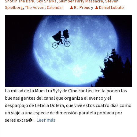
Shot In The Dark
,
Sky Sharks
,
Slumber Party Massacre
,
Steven
Spielberg
,
The Advent Calendar
RJ Prous
y
Daniel Lobato
La mitad de la Muestra Syfy de Cine Fantástico la ponen las
buenas gentes del canal que organiza el evento y el
desparpajo de Leticia Dolera, que vive estos cuatro días como
un viaje a una especie de dimensión paralela poblada por
seres extra�...
Leer más