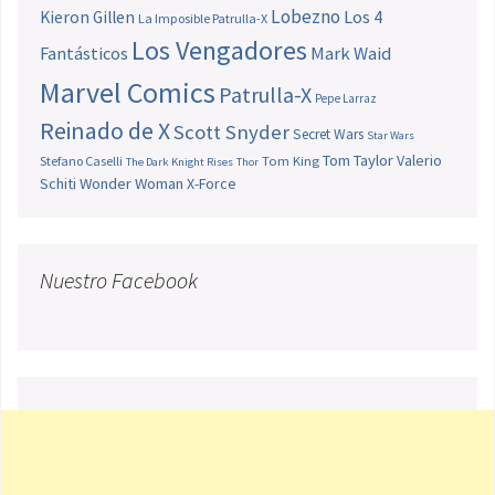
Lobezno
Los 4
Kieron Gillen
La Imposible Patrulla-X
Los Vengadores
Fantásticos
Mark Waid
Marvel Comics
Patrulla-X
Pepe Larraz
Reinado de X
Scott Snyder
Secret Wars
Star Wars
Tom Taylor
Valerio
Stefano Caselli
Tom King
The Dark Knight Rises
Thor
Schiti
Wonder Woman
X-Force
Nuestro Facebook