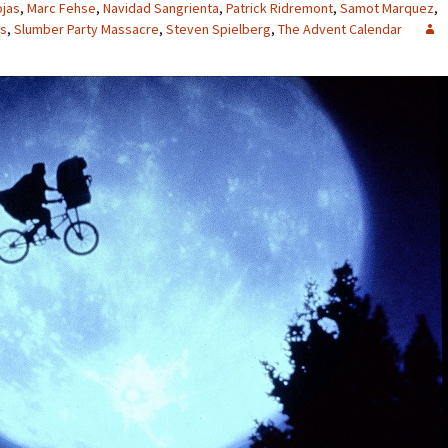
ojas
,
Marc Fehse
,
Navidad Sangrienta
,
Patrick Ridremont
,
Samot Marquez
,
ks
,
Slumber Party Massacre
,
Steven Spielberg
,
The Advent Calendar