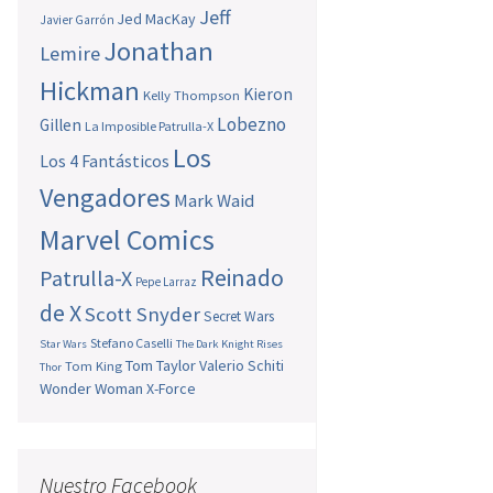
Jeff
Jed MacKay
Javier Garrón
Jonathan
Lemire
Hickman
Kieron
Kelly Thompson
Lobezno
Gillen
La Imposible Patrulla-X
Los
Los 4 Fantásticos
Vengadores
Mark Waid
Marvel Comics
Reinado
Patrulla-X
Pepe Larraz
de X
Scott Snyder
Secret Wars
Stefano Caselli
Star Wars
The Dark Knight Rises
Tom Taylor
Valerio Schiti
Tom King
Thor
Wonder Woman
X-Force
Nuestro Facebook