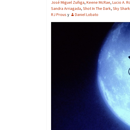
José Miguel Zuñiga
,
Keene McRae
,
Lucio A. R
Sandra Arriagada
,
Shot In The Dark
,
Sky Shar
RJ Prous
y
Daniel Lobato