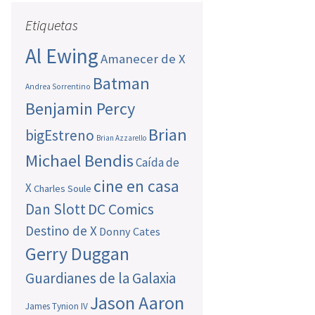
Etiquetas
Al Ewing
Amanecer de X
Batman
Andrea Sorrentino
Benjamin Percy
Brian
bigEstreno
Brian Azzarello
Michael Bendis
Caída de
cine en casa
X
Charles Soule
Dan Slott
DC Comics
Destino de X
Donny Cates
Gerry Duggan
Guardianes de la Galaxia
Jason Aaron
James Tynion IV