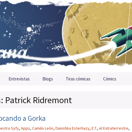
Entrevistas
Blogs
Tiras cómicas
Cómics
a: Patrick Ridremont
vocando a Gorka
estra Syfy
,
Apps
,
Camilo León
,
Danishka Esterhazy
,
E.T.
,
el Extraterrestre
,