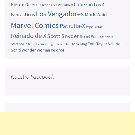
Lobezno
Los 4
Kieron Gillen
La Imposible Patrulla-X
Los Vengadores
Fantásticos
Mark Waid
Marvel Comics
Patrulla-X
Pepe Larraz
Reinado de X
Scott Snyder
Secret Wars
Star Wars
Tom Taylor
Valerio
Stefano Caselli
Tom King
The Dark Knight Rises
Thor
Schiti
Wonder Woman
X-Force
Nuestro Facebook