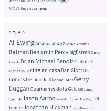
Undead Unluck #23: El poder del lenguaje
MAD #1: Una rareza nipona
Etiquetas
Al Ewing
Amanecer de X
Andrea Sorrentino
Batman
Benjamin Percy
bigEstreno
Brian
Brian Michael Bendis
Caída de X
Azzarello
cine en casa
Dan Slott
DC
Charles Soule
Gerry
Comics
Destino de X
Donny Cates
Duggan
Guardianes de la Galaxia
James
Jason Aaron
Jeff
Jed MacKay
Tynion IV
Javier Garrón
Jonathan Hickman
Lemire
Kelly Thompson