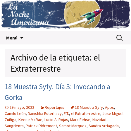
Saltar al contenido
Buscar:
Menú
Archivo de la etiqueta: el
Extraterrestre
18 Muestra Syfy. Día 3: Invocando a
Gorka
29 mayo, 2022
Reportajes
18 Muestra Syfy
,
Apps
,
Camilo León
,
Danishka Esterhazy
,
E.T.
,
el Extraterrestre
,
José Miguel
Zuñiga
,
Keene McRae
,
Lucio A. Rojas
,
Marc Fehse
,
Navidad
Sangrienta
,
Patrick Ridremont
,
Samot Marquez
,
Sandra Arriagada
,