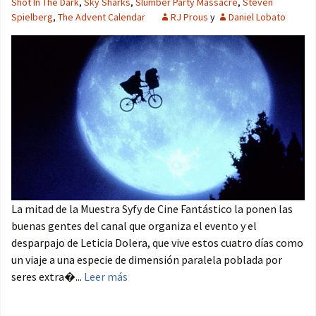
Shot In The Dark
,
Sky Sharks
,
Slumber Party Massacre
,
Steven
Spielberg
,
The Advent Calendar
RJ Prous
y
Daniel Lobato
La mitad de la Muestra Syfy de Cine Fantástico la ponen las
buenas gentes del canal que organiza el evento y el
desparpajo de Leticia Dolera, que vive estos cuatro días como
un viaje a una especie de dimensión paralela poblada por
seres extra�...
Leer más