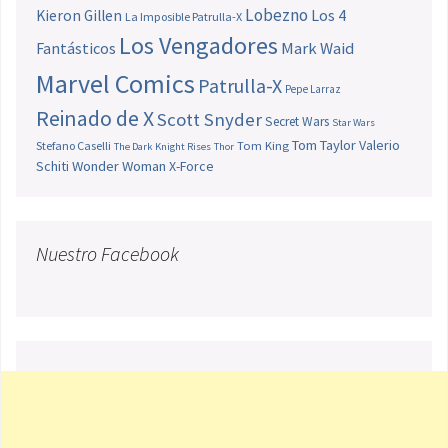
Lobezno
Los 4
Kieron Gillen
La Imposible Patrulla-X
Los Vengadores
Fantásticos
Mark Waid
Marvel Comics
Patrulla-X
Pepe Larraz
Reinado de X
Scott Snyder
Secret Wars
Star Wars
Tom Taylor
Valerio
Stefano Caselli
Tom King
The Dark Knight Rises
Thor
Schiti
Wonder Woman
X-Force
Nuestro Facebook