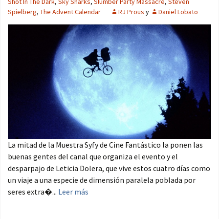
Shot In The Dark
,
Sky Sharks
,
Slumber Party Massacre
,
Steven
Spielberg
,
The Advent Calendar
RJ Prous
y
Daniel Lobato
La mitad de la Muestra Syfy de Cine Fantástico la ponen las
buenas gentes del canal que organiza el evento y el
desparpajo de Leticia Dolera, que vive estos cuatro días como
un viaje a una especie de dimensión paralela poblada por
seres extra�...
Leer más