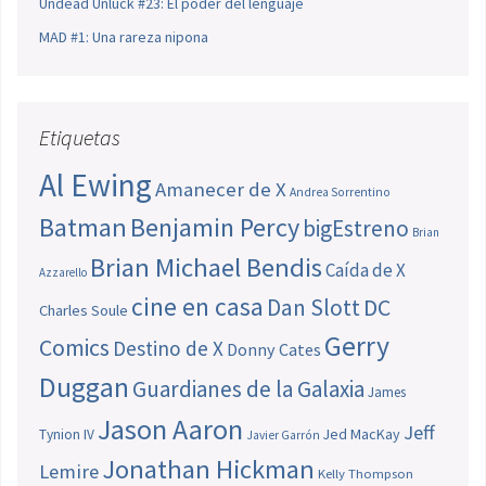
Undead Unluck #23: El poder del lenguaje
MAD #1: Una rareza nipona
Etiquetas
Al Ewing
Amanecer de X
Andrea Sorrentino
Batman
Benjamin Percy
bigEstreno
Brian
Brian Michael Bendis
Caída de X
Azzarello
cine en casa
Dan Slott
DC
Charles Soule
Gerry
Comics
Destino de X
Donny Cates
Duggan
Guardianes de la Galaxia
James
Jason Aaron
Jeff
Jed MacKay
Tynion IV
Javier Garrón
Jonathan Hickman
Lemire
Kelly Thompson