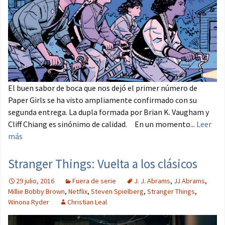
El buen sabor de boca que nos dejó el primer número de
Paper Girls se ha visto ampliamente confirmado con su
segunda entrega. La dupla formada por Brian K. Vaugham y
Cliff Chiang es sinónimo de calidad. En un momento...
Leer
más
Stranger Things: Vuelta a los clásicos
29 julio, 2016
Fuera de serie
J. J. Abrams
,
JJ Abrams
,
Millie Bobby Brown
,
Netflix
,
Steven Spielberg
,
Stranger Things
,
Winona Ryder
Christian Leal