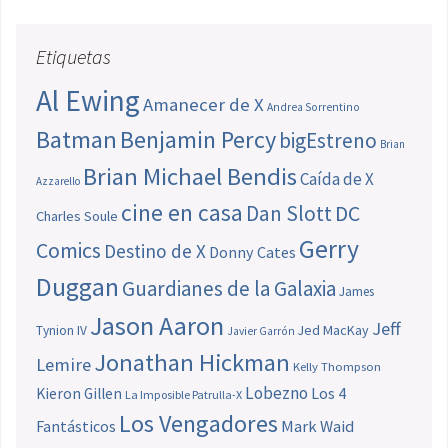
Etiquetas
Al Ewing
Amanecer de X
Andrea Sorrentino
Batman
Benjamin Percy
bigEstreno
Brian
Brian Michael Bendis
Caída de X
Azzarello
cine en casa
Dan Slott
DC
Charles Soule
Gerry
Comics
Destino de X
Donny Cates
Duggan
Guardianes de la Galaxia
James
Jason Aaron
Jeff
Jed MacKay
Tynion IV
Javier Garrón
Jonathan Hickman
Lemire
Kelly Thompson
Lobezno
Los 4
Kieron Gillen
La Imposible Patrulla-X
Los Vengadores
Fantásticos
Mark Waid