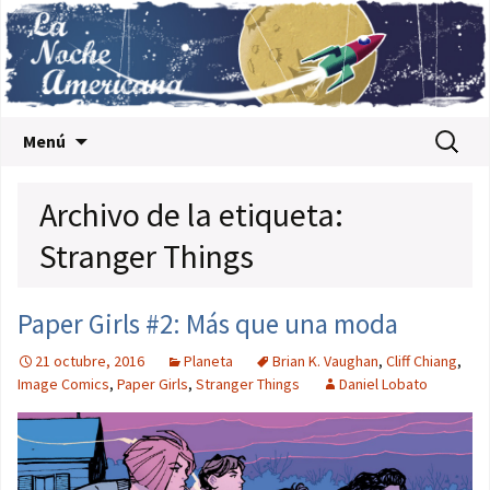
Saltar al contenido
Buscar:
Menú
Archivo de la etiqueta:
Stranger Things
Paper Girls #2: Más que una moda
21 octubre, 2016
Planeta
Brian K. Vaughan
,
Cliff Chiang
,
Image Comics
,
Paper Girls
,
Stranger Things
Daniel Lobato