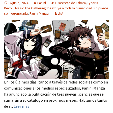
16 junio, 2024
Panini
El secreto de Takara
,
Lycoris
Recoil
,
Magic The Gathering: Destruye a toda la humanidad. No puede
ser regenerada
,
Panini Manga
LNA
En los últimos días, tanto a través de redes sociales como en
comunicaciones a los medios especializados, Panini Manga
ha anunciado la publicación de tres nuevas licencias que se
sumarán a su catálogo en próximos meses. Hablamos tanto
de s...
Leer más