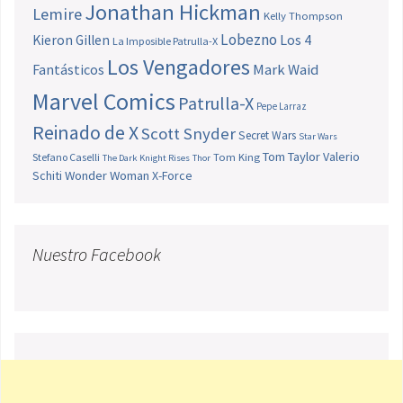
Jonathan Hickman
Lemire
Kelly Thompson
Lobezno
Los 4
Kieron Gillen
La Imposible Patrulla-X
Los Vengadores
Fantásticos
Mark Waid
Marvel Comics
Patrulla-X
Pepe Larraz
Reinado de X
Scott Snyder
Secret Wars
Star Wars
Tom Taylor
Valerio
Stefano Caselli
Tom King
The Dark Knight Rises
Thor
Schiti
Wonder Woman
X-Force
Nuestro Facebook