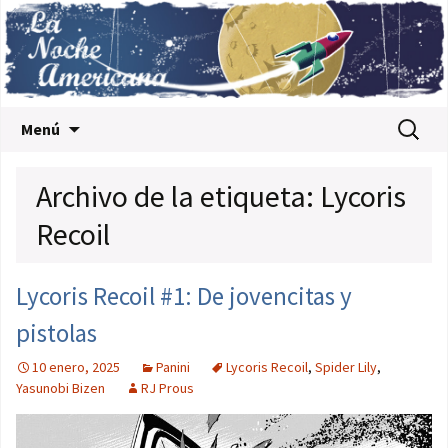
Saltar al contenido
Buscar:
Menú
Archivo de la etiqueta: Lycoris
Recoil
Lycoris Recoil #1: De jovencitas y
pistolas
10 enero, 2025
Panini
Lycoris Recoil
,
Spider Lily
,
Yasunobi Bizen
RJ Prous