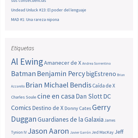
sus consecuencias
Undead Unluck #23: El poder del lenguaje
MAD #1: Una rareza nipona
Etiquetas
Al Ewing
Amanecer de X
Andrea Sorrentino
Batman
Benjamin Percy
bigEstreno
Brian
Brian Michael Bendis
Caída de X
Azzarello
cine en casa
Dan Slott
DC
Charles Soule
Gerry
Comics
Destino de X
Donny Cates
Duggan
Guardianes de la Galaxia
James
Jason Aaron
Jeff
Jed MacKay
Tynion IV
Javier Garrón