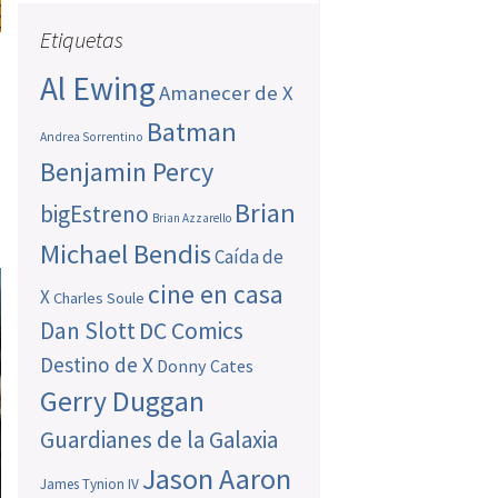
Etiquetas
Al Ewing
Amanecer de X
Batman
Andrea Sorrentino
Benjamin Percy
Brian
bigEstreno
Brian Azzarello
Michael Bendis
Caída de
cine en casa
X
Charles Soule
Dan Slott
DC Comics
Destino de X
Donny Cates
Gerry Duggan
Guardianes de la Galaxia
Jason Aaron
James Tynion IV