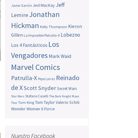
Jeff
Jed MacKay
Javier Garrón
Jonathan
Lemire
Hickman
Kieron
Kelly Thompson
Lobezno
Gillen
La Imposible Patrulla-X
Los
Los 4 Fantásticos
Vengadores
Mark Waid
Marvel Comics
Reinado
Patrulla-X
Pepe Larraz
de X
Scott Snyder
Secret Wars
Stefano Caselli
Star Wars
The Dark Knight Rises
Tom Taylor
Valerio Schiti
Tom King
Thor
Wonder Woman
X-Force
Nuestro Facebook