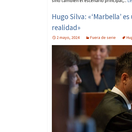
sino también el escenario principal,...
Le
Hugo Silva: «‘Marbella’ es
realidad»
2 mayo, 2024
Fuera de serie
Hug