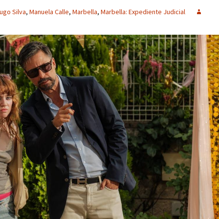
ugo Silva
,
Manuela Calle
,
Marbella
,
Marbella: Expediente Judicial