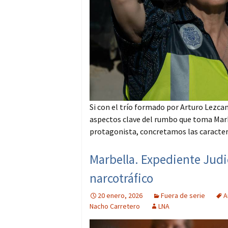
Si con el trío formado por Arturo Lezca
aspectos clave del rumbo que toma Marb
protagonista, concretamos las caracterís
Marbella. Expediente Judici
narcotráfico
20 enero, 2026
Fuera de serie
A
Nacho Carretero
LNA