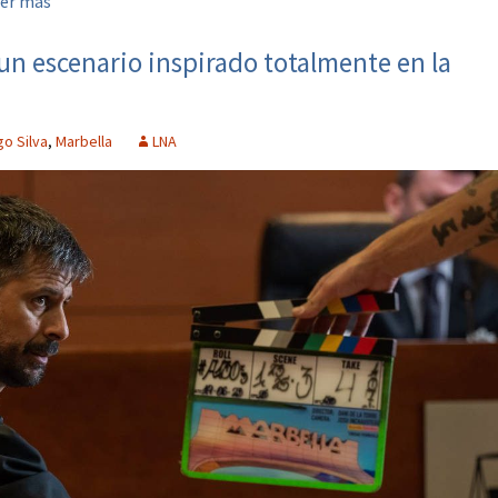
er más
 un escenario inspirado totalmente en la
o Silva
,
Marbella
LNA