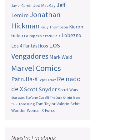
Jeff
Jed MacKay
Javier Garrón
Jonathan
Lemire
Hickman
Kieron
Kelly Thompson
Lobezno
Gillen
La Imposible Patrulla-X
Los
Los 4 Fantásticos
Vengadores
Mark Waid
Marvel Comics
Reinado
Patrulla-X
Pepe Larraz
de X
Scott Snyder
Secret Wars
Stefano Caselli
Star Wars
The Dark Knight Rises
Tom Taylor
Valerio Schiti
Tom King
Thor
Wonder Woman
X-Force
Nuestro Facebook