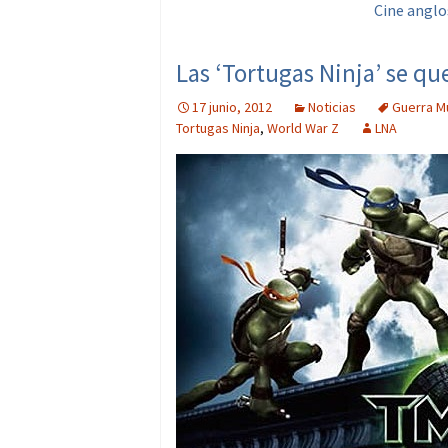
Cine anglo
Las ‘Tortugas Ninja’ se q
17 junio, 2012
Noticias
Guerra M
Tortugas Ninja
,
World War Z
LNA