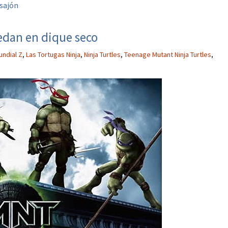
sajón
uedan en dique seco
undial Z
,
Las Tortugas Ninja
,
Ninja Turtles
,
Teenage Mutant Ninja Turtles
,