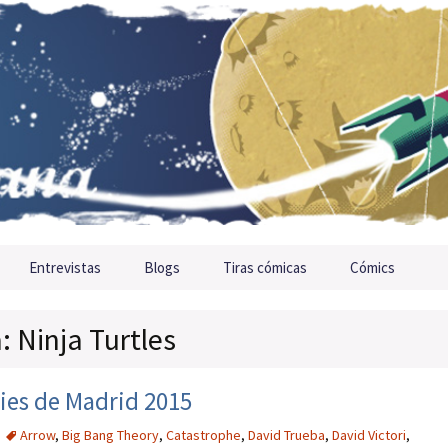
Entrevistas
Blogs
Tiras cómicas
Cómics
: Ninja Turtles
ries de Madrid 2015
Arrow
,
Big Bang Theory
,
Catastrophe
,
David Trueba
,
David Victori
,