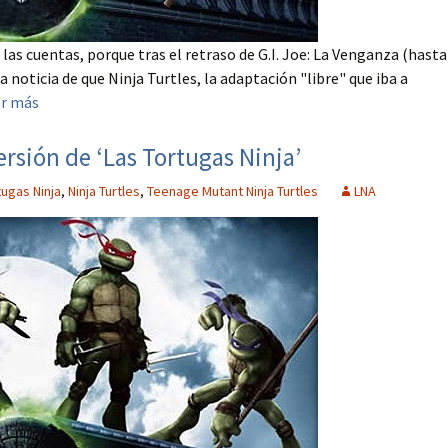
as cuentas, porque tras el retraso de G.I. Joe: La Venganza (hasta
 noticia de que Ninja Turtles, la adaptación "libre" que iba a
er más
rsión de ‘Las Tortugas Ninja’
tugas Ninja
,
Ninja Turtles
,
Teenage Mutant Ninja Turtles
LNA