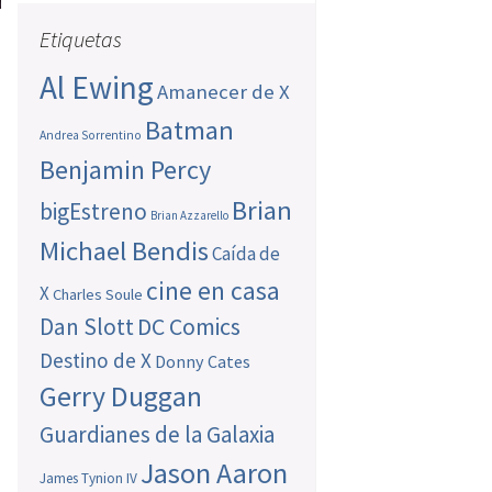
Etiquetas
Al Ewing
Amanecer de X
Batman
Andrea Sorrentino
Benjamin Percy
Brian
bigEstreno
Brian Azzarello
Michael Bendis
Caída de
cine en casa
X
Charles Soule
Dan Slott
DC Comics
Destino de X
Donny Cates
Gerry Duggan
Guardianes de la Galaxia
Jason Aaron
James Tynion IV