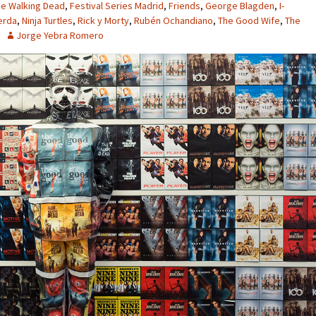
he Walking Dead
,
Festival Series Madrid
,
Friends
,
George Blagden
,
I-
erda
,
Ninja Turtles
,
Rick y Morty
,
Rubén Ochandiano
,
The Good Wife
,
The
Jorge Yebra Romero