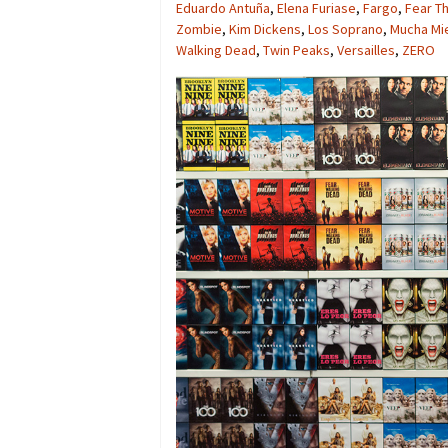
Eduardo Antuña
,
Elena Furiase
,
Fargo
,
Fear T
Zombie
,
Kim Dickens
,
Los Soprano
,
Mucha Mi
Walking Dead
,
Twin Peaks
,
Versailles
,
ZERO