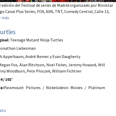
I edición del Festival de series de Madrid organizado por Movistar
ago Canal Plus Series, FOX, AXN, TNT, Comedy Central, Calle 13,
r más
urtles
ginal:
Teenage Mutant Ninja Turtles
onathan Liebesman
h Appelbaum, André Nemec y Evan Daugherty
egan Fox, Alan Ritchson, Noel Fisher, Jeremy Howard, Will
nny Woodburn, Pete Ploszek, William Fichtner
4 / 101'
a:
Paramount Pictures / Nickelodeon Movies / Platinum
bato