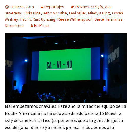
9 marzo, 2018
Reportajes
15 Muestra Syfy
,
Ava
DuVernay
,
Chris Pine
,
Deric McCabe
,
Levi Miller
,
Mindy Kaling
,
Oprah
Winfrey
,
Pacific Rim: Uprising
,
Reese Witherspoon
,
Siete Hermanas
,
Storm reid
RJ Prous
Mal empezamos chavales. Este año la mitad del equipo de La
Noche Americana no ha sido acreditado para la 15 Muestra
Syfy de Cine Fantástico (suponemos que a la gente le gusta
eso de ganar dinero y a menos prensa, más abonos a la