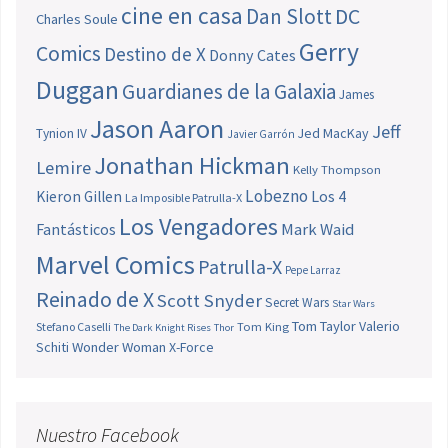
cine en casa
Dan Slott
DC
Charles Soule
Gerry
Comics
Destino de X
Donny Cates
Duggan
Guardianes de la Galaxia
James
Jason Aaron
Jeff
Jed MacKay
Tynion IV
Javier Garrón
Jonathan Hickman
Lemire
Kelly Thompson
Lobezno
Los 4
Kieron Gillen
La Imposible Patrulla-X
Los Vengadores
Fantásticos
Mark Waid
Marvel Comics
Patrulla-X
Pepe Larraz
Reinado de X
Scott Snyder
Secret Wars
Star Wars
Tom Taylor
Valerio
Stefano Caselli
Tom King
The Dark Knight Rises
Thor
Schiti
Wonder Woman
X-Force
Nuestro Facebook