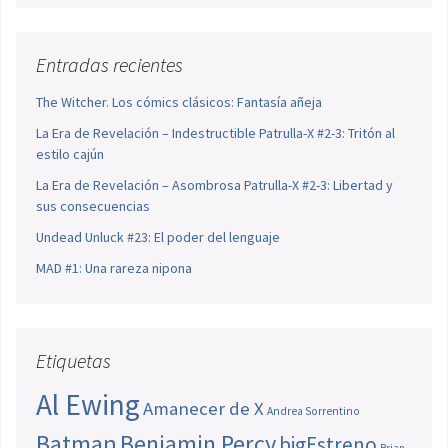
Entradas recientes
The Witcher. Los cómics clásicos: Fantasía añeja
La Era de Revelación – Indestructible Patrulla-X #2-3: Tritón al
estilo cajún
La Era de Revelación – Asombrosa Patrulla-X #2-3: Libertad y
sus consecuencias
Undead Unluck #23: El poder del lenguaje
MAD #1: Una rareza nipona
Etiquetas
Al Ewing
Amanecer de X
Andrea Sorrentino
Batman
Benjamin Percy
bigEstreno