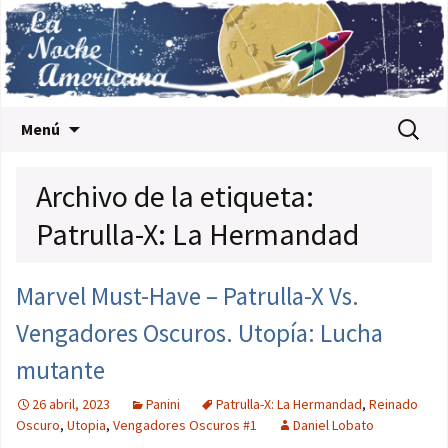
Saltar al contenido
Buscar:
Menú
Archivo de la etiqueta:
Patrulla-X: La Hermandad
Marvel Must-Have – Patrulla-X Vs.
Vengadores Oscuros. Utopía: Lucha
mutante
26 abril, 2023
Panini
Patrulla-X: La Hermandad
,
Reinado
Oscuro
,
Utopia
,
Vengadores Oscuros #1
Daniel Lobato