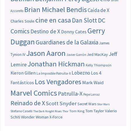
Brian
Brian Michael Bendis
Caída de X
Azzarello
cine en casa
Dan Slott
DC
Charles Soule
Gerry
Comics
Destino de X
Donny Cates
Duggan
Guardianes de la Galaxia
James
Jason Aaron
Jeff
Jed MacKay
Tynion IV
Javier Garrón
Jonathan Hickman
Lemire
Kelly Thompson
Lobezno
Los 4
Kieron Gillen
La Imposible Patrulla-X
Los Vengadores
Fantásticos
Mark Waid
Marvel Comics
Patrulla-X
Pepe Larraz
Reinado de X
Scott Snyder
Secret Wars
Star Wars
Tom Taylor
Valerio
Stefano Caselli
Tom King
The Dark Knight Rises
Thor
Schiti
Wonder Woman
X-Force