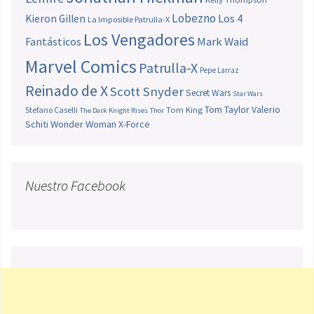
Lobezno
Los 4
Kieron Gillen
La Imposible Patrulla-X
Los Vengadores
Fantásticos
Mark Waid
Marvel Comics
Patrulla-X
Pepe Larraz
Reinado de X
Scott Snyder
Secret Wars
Star Wars
Tom Taylor
Valerio
Stefano Caselli
Tom King
The Dark Knight Rises
Thor
Schiti
Wonder Woman
X-Force
Nuestro Facebook