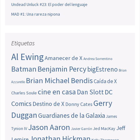
Undead Unluck #23: El poder del lenguaje
MAD #1: Una rareza nipona
Etiquetas
Al Ewing
Amanecer de X
Andrea Sorrentino
Batman
Benjamin Percy
bigEstreno
Brian
Brian Michael Bendis
Caída de X
Azzarello
cine en casa
Dan Slott
DC
Charles Soule
Gerry
Comics
Destino de X
Donny Cates
Duggan
Guardianes de la Galaxia
James
Jason Aaron
Jeff
Jed MacKay
Tynion IV
Javier Garrón
Jonathan Hickman
Lemire
Kelly Thompson