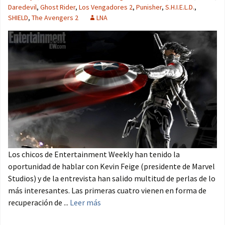
Daredevil
,
Ghost Rider
,
Los Vengadores 2
,
Punisher
,
S.H.I.E.L.D.
,
SHIELD
,
The Avengers 2
LNA
Los chicos de Entertainment Weekly han tenido la
oportunidad de hablar con Kevin Feige (presidente de Marvel
Studios) y de la entrevista han salido multitud de perlas de lo
más interesantes. Las primeras cuatro vienen en forma de
recuperación de ...
Leer más