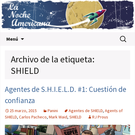
Saltar al contenido
Buscar:
Menú
Archivo de la etiqueta:
SHIELD
Agentes de S.H.I.E.L.D. #1: Cuestión de
confianza
25 marzo, 2015
Panini
Agentes de SHIELD
,
Agents of
SHIELD
,
Carlos Pacheco
,
Mark Waid
,
SHIELD
RJ Prous