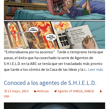
"Enhorabuena por tu ascenso" Tarde o temprano tenía que
pasar, el éxito que ha cosechado la serie de Agentes de
S.H.I.E.L.D. en la ABC se tenía que ver trasladado más pronto
que tarde a los cómics de la Casa de las Ideas y la i...
Leer más
Conoced a los agentes de S.H.I.E.L.D.
12 mayo, 2013
Noticias
Agents of SHIELD
,
SHIELD
LNA