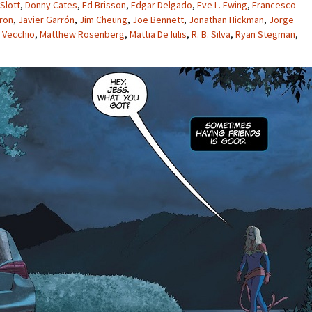
Slott
,
Donny Cates
,
Ed Brisson
,
Edgar Delgado
,
Eve L. Ewing
,
Francesco
ron
,
Javier Garrón
,
Jim Cheung
,
Joe Bennett
,
Jonathan Hickman
,
Jorge
 Vecchio
,
Matthew Rosenberg
,
Mattia De Iulis
,
R. B. Silva
,
Ryan Stegman
,