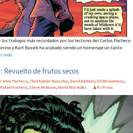
e los trabajos más recordados por los lectores del Carlos Pacheco
 Merino y Kurt Busiek ha acabado siendo un homenaje un tanto
er más
: Revuelto de frutos secos
,
Carlos Pacheco
,
Christopher Ruocchio
,
David Baldeón
,
Ed McGuinness
,
,
Rafael Fonteriz
,
Steve McNiven
,
World War Hulka
RJ Prous