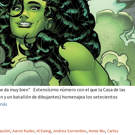
e me da muy bien" Extensísimo número con el que la Casa de las
 y un batallón de dibujantes) homenajea los setecientos
 más
vasión!
,
Aaron Kuder
,
Al Ewing
,
Andrea Sorrentino
,
Annie Wu
,
Carlos