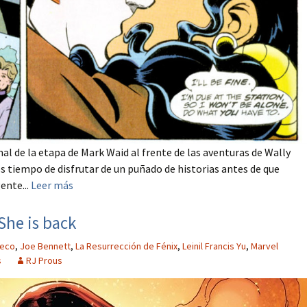
al de la etapa de Mark Waid al frente de las aventuras de Wally
tiempo de disfrutar de un puñado de historias antes de que
ente...
Leer más
She is back
heco
,
Joe Bennett
,
La Resurrección de Fénix
,
Leinil Francis Yu
,
Marvel
s
RJ Prous