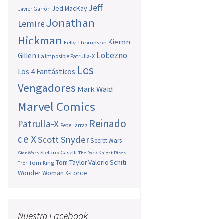
Jeff
Jed MacKay
Javier Garrón
Jonathan
Lemire
Hickman
Kieron
Kelly Thompson
Lobezno
Gillen
La Imposible Patrulla-X
Los
Los 4 Fantásticos
Vengadores
Mark Waid
Marvel Comics
Reinado
Patrulla-X
Pepe Larraz
de X
Scott Snyder
Secret Wars
Stefano Caselli
Star Wars
The Dark Knight Rises
Tom Taylor
Valerio Schiti
Tom King
Thor
Wonder Woman
X-Force
Nuestro Facebook