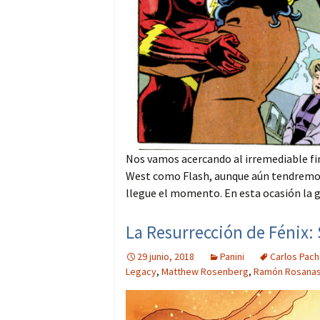
Nos vamos acercando al irremediable fin
West como Flash, aunque aún tendremos 
llegue el momento. En esta ocasión la g
La Resurrección de Fénix: 
29 junio, 2018
Panini
Carlos Pac
Legacy
,
Matthew Rosenberg
,
Ramón Rosana