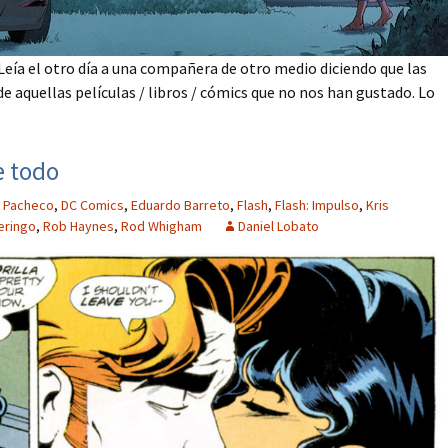
ía el otro día a una compañera de otro medio diciendo que las
 de aquellas películas / libros / cómics que no nos han gustado. Lo
e todo
s Pacheco
,
DC Comics
,
Eduardo Barreto
,
Flash
,
Flash: Impulso
,
Kris
eringo
,
Rob Haynes
,
Rod Whigham
Daniel Lobato