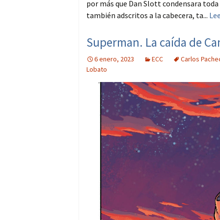
por más que Dan Slott condensara toda l
también adscritos a la cabecera, ta...
Le
Superman. La caída de Cam
6 enero, 2023
ECC
Carlos Pache
Lobato