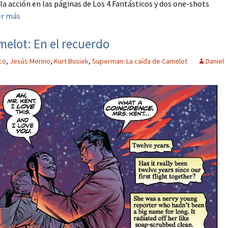
a acción en las páginas de Los 4 Fantásticos y dos one-shots
er más
elot: En el recuerdo
co
,
Jesús Merino
,
Kurt Busiek
,
Superman: La caída de Camelot
Daniel