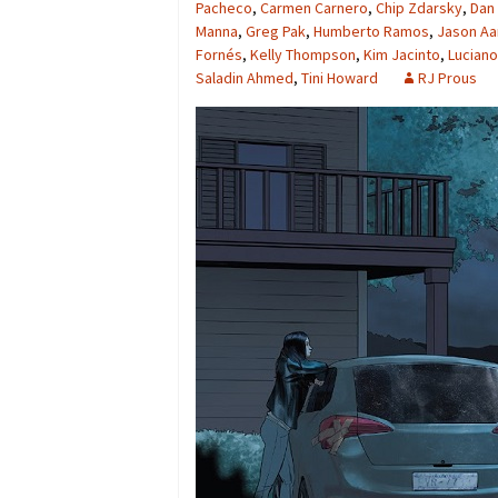
Pacheco
,
Carmen Carnero
,
Chip Zdarsky
,
Dan 
Manna
,
Greg Pak
,
Humberto Ramos
,
Jason Aa
Fornés
,
Kelly Thompson
,
Kim Jacinto
,
Luciano
Saladin Ahmed
,
Tini Howard
RJ Prous