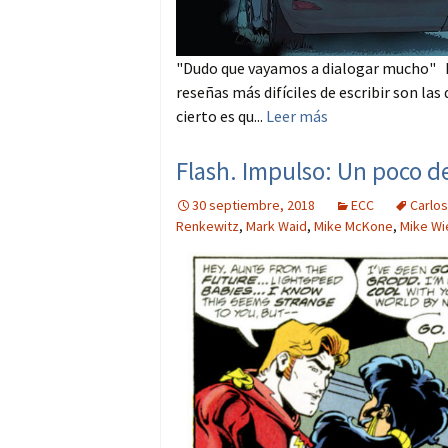
"Dudo que vayamos a dialogar mucho" Le
reseñas más difíciles de escribir son las
cierto es qu...
Leer más
Flash. Impulso: Un poco d
30 septiembre, 2018
ECC
Carlo
Renkewitz
,
Mark Waid
,
Mike McKone
,
Mike Wi