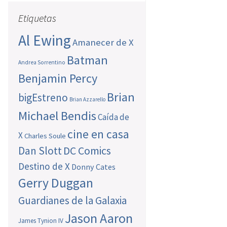
Etiquetas
Al Ewing
Amanecer de X
Batman
Andrea Sorrentino
Benjamin Percy
Brian
bigEstreno
Brian Azzarello
Michael Bendis
Caída de
cine en casa
X
Charles Soule
Dan Slott
DC Comics
Destino de X
Donny Cates
Gerry Duggan
Guardianes de la Galaxia
Jason Aaron
James Tynion IV