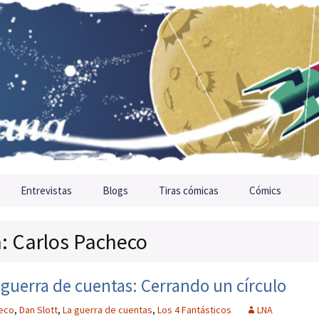
Entrevistas
Blogs
Tiras cómicas
Cómics
a: Carlos Pacheco
 guerra de cuentas: Cerrando un círculo
heco
,
Dan Slott
,
La guerra de cuentas
,
Los 4 Fantásticos
LNA