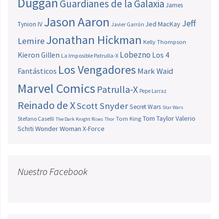
Duggan
Guardianes de la Galaxia
James
Jason Aaron
Jeff
Jed MacKay
Tynion IV
Javier Garrón
Jonathan Hickman
Lemire
Kelly Thompson
Lobezno
Los 4
Kieron Gillen
La Imposible Patrulla-X
Los Vengadores
Fantásticos
Mark Waid
Marvel Comics
Patrulla-X
Pepe Larraz
Reinado de X
Scott Snyder
Secret Wars
Star Wars
Tom Taylor
Valerio
Stefano Caselli
Tom King
The Dark Knight Rises
Thor
Schiti
Wonder Woman
X-Force
Nuestro Facebook