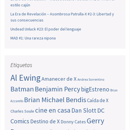
estilo cajún
La Era de Revelación – Asombrosa Patrulla-X #2-3: Libertad y
sus consecuencias
Undead Unluck #23: El poder del lenguaje
MAD #1: Una rareza nipona
Etiquetas
Al Ewing
Amanecer de X
Andrea Sorrentino
Batman
Benjamin Percy
bigEstreno
Brian
Brian Michael Bendis
Caída de X
Azzarello
cine en casa
Dan Slott
DC
Charles Soule
Gerry
Comics
Destino de X
Donny Cates