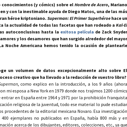
 conocimientos (y cómics) sobre el
Hombre de Acero
, Marian
en y con la inestimable ayuda de Diego Matos, una de las má
gran héroe kriptoniano.
Superman: El Primer Superhéroe
hace u
ta la actualidad de todas las facetas que han rodeado a
Kal-E
cas autoconclusivas hasta la
exitosa película
de Zack Snyde
s amores y los desamores que han surgido alrededor del mayo
n La Noche Americana hemos tenido la ocasión de plantearl
ge un volumen de datos excepcionalmente alto sobre E
ceso creativo que ha llevado a la redacción de vuestro libro?
Superman
, como explico en la introducción, a los 9 años (ahor
e con mi esposa a New York en 1979 donde nos trajimos 1200 cómic
 entrar en España entre 1964 y 1971 por la prohibición franquist
cación religiosa de la juventud, todo ese material lo pude estudia
os procedentes de la editorial mexicana Novaro. Esa investigació
os 400 ejemplares no publicados en España, había 800 más y e
ación acerca de los dibujantes, editores, colecciones, etc., ya qu