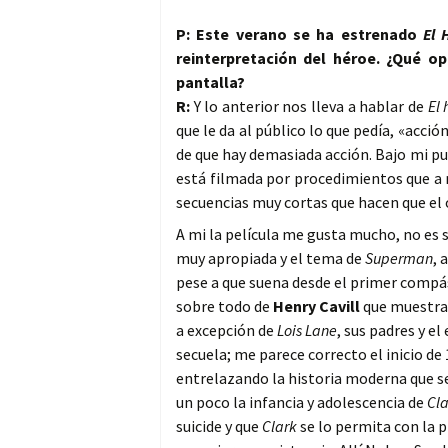
P: Este verano se ha estrenado
El 
reinterpretación del héroe. ¿Qué 
pantalla?
R:
Y lo anterior nos lleva a hablar de
El
que le da al público lo que pedía, «acció
de que hay demasiada acción. Bajo mi pu
está filmada por procedimientos que a
secuencias muy cortas que hacen que el 
A mi la película me gusta mucho, no es 
muy apropiada y el tema de
Superman
, 
pese a que suena desde el primer compás
sobre todo de
Henry Cavill
que muestra
a excepción de
Lois Lane
, sus padres y el
secuela; me parece correcto el inicio d
entrelazando la historia moderna que se 
un poco la infancia y adolescencia de
Cla
suicide y que
Clark
se lo permita con la 