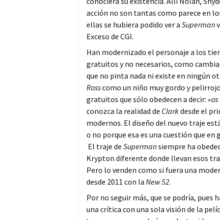
conociera su existencia. Allí Nolan, Snyd
acción no son tantas como parece en los
ellas se hubiera podido ver a
Superman
v
Exceso de CGI.
Han modernizado el personaje a los ti
gratuitos y no necesarios, como cambia
que no pinta nada ni existe en ningún ot
Ross
como un niño muy gordo y pelirrojo
gratuitos que sólo obedecen a decir: «
os
conozca la realidad de
Clark
desde el pri
modernos. El diseño del nuevo traje está
o no porque esa es una cuestión que en 
El traje de
Superman
siempre ha obedec
Krypton diferente donde llevan esos tra
Pero lo venden como si fuera una modern
desde 2011 con la
New 52
.
Por no seguir más, que se podría, pues h
una crítica con una sola visión de la pe