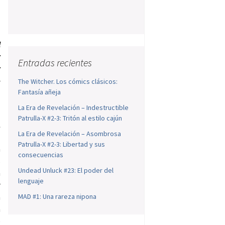
o
s
n
l
r
Entradas recientes
r
e
The Witcher. Los cómics clásicos:
Fantasía añeja
La Era de Revelación – Indestructible
Patrulla-X #2-3: Tritón al estilo cajún
l
La Era de Revelación – Asombrosa
Patrulla-X #2-3: Libertad y sus
a
consecuencias
s
Undead Unluck #23: El poder del
a
lenguaje
r
n
MAD #1: Una rareza nipona
n
e