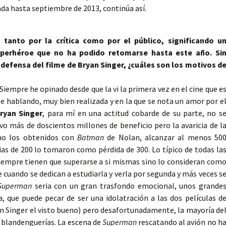
da hasta septiembre de 2013, continúa así.
tanto por la crítica como por el público, significando u
uperhéroe que no ha podido retomarse hasta este año. Si
 defensa del filme de Bryan Singer, ¿cuáles son los motivos d
Siempre he opinado desde que la vi la primera vez en el cine que e
 hablando, muy bien realizada y en la que se nota un amor por e
ryan Singer
, para mí en una actitud cobarde de su parte, no s
uvo más de doscientos millones de beneficio pero la avaricia de l
mo los obtenidos con
Batman
de Nolan, alcanzar al menos 50
ias de 200 lo tomaron como pérdida de 300. Lo típico de todas la
iempre tienen que superarse a si mismas sino lo consideran com
 cuando se dedican a estudiarla y verla por segunda y más veces s
Superman
seria con un gran trasfondo emocional, unos grande
a, que puede pecar de ser una idolatración a las dos películas d
an Singer el visto bueno) pero desafortunadamente, la mayoría de
e blandenguerías. La escena de
Superman
rescatando al avión no h