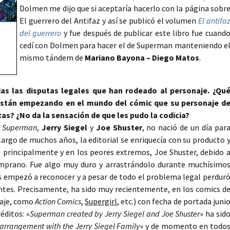
Dolmen me dijo que si aceptaría hacerlo con la página sobr
El guerrero del Antifaz y así se publicó el volumen
El antifa
del guerrero
y fue después de publicar este libro fue cuand
cedí con Dolmen para hacer el de Superman manteniendo e
mismo tándem de
Mariano Bayona – Diego Matos
.
as las disputas legales que han rodeado al personaje. ¿Qu
están empezando en el mundo del cómic que su personaje d
tas? ¿No da la sensación de que les pudo la codicia?
e
Superman
,
Jerry Siegel
y
Joe Shuster
, no nació de un día par
 largo de muchos años, la editorial se enriquecía con su producto 
a, principalmente y en los peores extremos, Joe Shuster, debido 
mprano. Fue algo muy duro y arrastrándolo durante muchísimo
es empezó a reconocer y a pesar de todo el problema legal perdur
entes. Precisamente, ha sido muy recientemente, en los comics d
naje, como
Action Comics
,
Supergirl
, etc.) con fecha de portada juni
réditos: «
Superman created by Jerry Siegel and Joe Shuster
» ha sid
 arrangement with the Jerry Siegel Family
» y de momento en todo