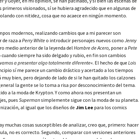
er y Goyer, en mi opinión, se han patinado, y si bien las escenas de
 primeros visionados, sí se hubiera agradecido que en algunas de
olando con nitidez, cosa que no acaece en ningún momento.
empos modernos, realizando cambios que a mi parecer son
r de raza a
Perry White
o introducir personajes nuevos como
Jenny
ro medio anterior de la leyenda del
Hombre de Acero
, poner a
Pete
 cuando siempre ha sido delgado y rubio, en fin son cambios
 vamos a presentar algo totalmente diferente
«. El hecho de que
Lois
ncipio sí me parece un cambio drástico y acertado a los tiempos
 muy bien, pero dejando de lado de si le han quitado los calzones
general la gente se lo toma a risa por desconocimiento del tema.
ido a la moda de Krypton. Y como ahora nos presentan un
jes, pues
Superman
simplemente sigue con la moda de su planeta.
ización, al igual que los diseños de
Jim Lee
para los comics
ay muchas cosas susceptibles de analizar, creo que, primero: hacer
lícula, no es correcto. Segundo, comparar con versiones anteriores