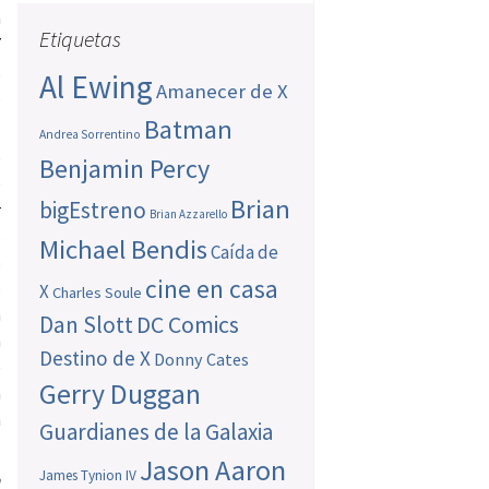
a
Etiquetas
7
,
Al Ewing
Amanecer de X
s
Batman
Andrea Sorrentino
e
Benjamin Percy
e
Brian
bigEstreno
r
Brian Azzarello
s
Michael Bendis
Caída de
o
cine en casa
o
X
Charles Soule
a
Dan Slott
DC Comics
a
Destino de X
Donny Cates
e
Gerry Duggan
n
a
Guardianes de la Galaxia
Jason Aaron
James Tynion IV
n