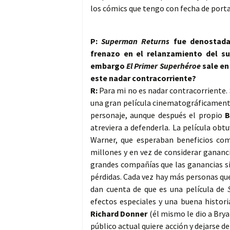
los cómics que tengo con fecha de porta
P:
Superman Returns
fue denostada 
frenazo en el relanzamiento del s
embargo
El Primer Superhéroe
sale en
este nadar contracorriente?
R:
Para mi no es nadar contracorriente. 
una gran película cinematográficamente
personaje, aunque después el propio
B
atreviera a defenderla. La película obt
Warner, que esperaban beneficios co
millones y en vez de considerar gananc
grandes compañías que las ganancias s
pérdidas. Cada vez hay más personas que
dan cuenta de que es una película de
efectos especiales y una buena histori
Richard Donner
(él mismo le dio a Bry
público actual quiere acción y dejarse d