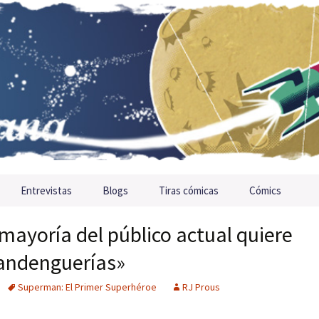
Entrevistas
Blogs
Tiras cómicas
Cómics
ayoría del público actual quiere
landenguerías»
Superman: El Primer Superhéroe
RJ Prous