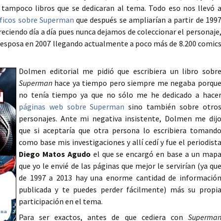
 tampoco libros que se dedicaran al tema. Todo eso nos llevó 
ficos sobre Superman
que después se ampliarían a partir de 199
eciendo día a día pues nunca dejamos de coleccionar el personaje
i esposa en 2007 llegando actualmente a poco más de 8.200 comic
Dolmen editorial me pidió que escribiera un libro sobr
Superman
hace ya tiempo pero siempre me negaba porqu
no tenía tiempo ya que no sólo me he dedicado a hace
páginas web sobre Superman
sino también sobre otro
personajes.
Ante mi negativa insistente, Dolmen me dij
que si aceptaría que otra persona lo escribiera tomand
como base mis investigaciones y allí cedí y fue el periodist
Diego Matos Agudo
el que se encargó en base a un map
que yo le envié de las páginas que mejor le servirían (ya qu
de 1997 a 2013 hay una enorme cantidad de informació
publicada y te puedes perder fácilmente) más su propi
participación en el tema.
Para ser exactos, antes de que cediera con
Superma