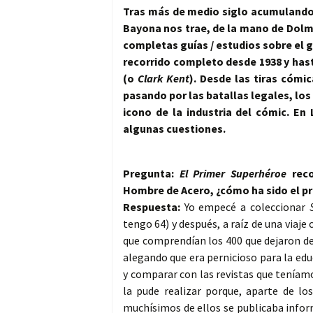
Tras más de medio siglo acumulando
Bayona nos trae, de la mano de Dolm
completas guías / estudios sobre el 
recorrido completo desde 1938 y has
(o
Clark Kent
). Desde las tiras cómi
pasando por las batallas legales, lo
icono de la industria del cómic. E
algunas cuestiones.
Pregunta:
El Primer Superhéroe
reco
Hombre de Acero, ¿cómo ha sido el pro
Respuesta:
Yo empecé a coleccionar
tengo 64) y después, a raíz de una viaj
que comprendían los 400 que dejaron de
alegando que era pernicioso para la edu
y comparar con las revistas que teníam
la pude realizar porque, aparte de l
muchísimos de ellos se publicaba inform