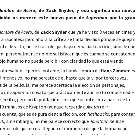
Hombre de Acero
, de Zack Snyder, y eso significa una nuev
opinión os merece este nuevo paso de
Superman
por la gra
 hombre de Acero
, de
Zack Snyder
que ya he visto 8 veces en cines 
n a raudales» pero ahora la crítica se halla dividida porque se queja
nto de vista, no se trata de que haya demasiada acción, sino de qu
 mi personalmente no me satisfacen que es cuando se concatena
ojo humano no puede percibir con claridad lo que está viendo.
sobresaliente pero si notable, la banda sonora de
Hans Zimmer
es
al menos yo, no me percaté de él hasta que la vi por tercera vez,
 de la película; me parece acertada la elección de personajes,
 a un
Superman
novato que prácticamente aún no lo conoce nadie
 ejército, pero no la población, cosa que acontecerá a partir de la
e 19 minutos de Krypton (aunque recuerda a
Avatar
) e ir
cuenta, que es de pura ciencia ficción, con
flashbacks
, para contar
rk
, sin embargo, no me parece correcto que
Jonathan Kent
se
premisa de que no era llegado el momento de que la humanidad