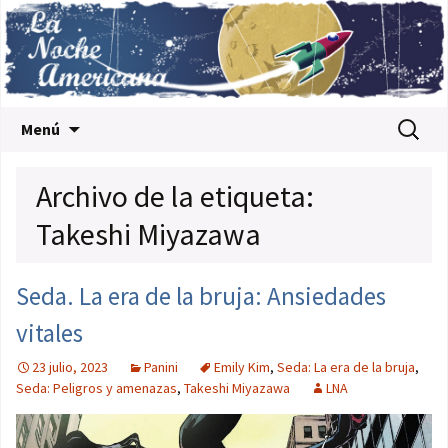
Saltar al contenido
Buscar:
Menú
Archivo de la etiqueta:
Takeshi Miyazawa
Seda. La era de la bruja: Ansiedades
vitales
23 julio, 2023
Panini
Emily Kim
,
Seda: La era de la bruja
,
Seda: Peligros y amenazas
,
Takeshi Miyazawa
LNA