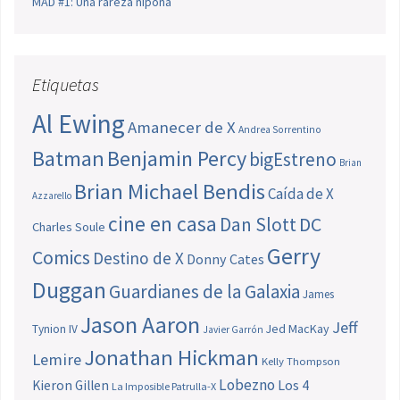
MAD #1: Una rareza nipona
Etiquetas
Al Ewing
Amanecer de X
Andrea Sorrentino
Batman
Benjamin Percy
bigEstreno
Brian
Brian Michael Bendis
Caída de X
Azzarello
cine en casa
Dan Slott
DC
Charles Soule
Gerry
Comics
Destino de X
Donny Cates
Duggan
Guardianes de la Galaxia
James
Jason Aaron
Jeff
Jed MacKay
Tynion IV
Javier Garrón
Jonathan Hickman
Lemire
Kelly Thompson
Lobezno
Los 4
Kieron Gillen
La Imposible Patrulla-X