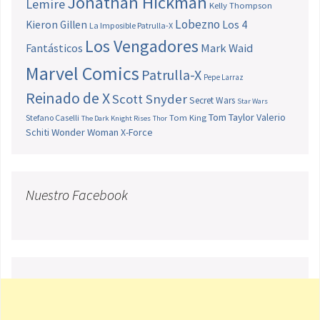
Jonathan Hickman
Lemire
Kelly Thompson
Lobezno
Los 4
Kieron Gillen
La Imposible Patrulla-X
Los Vengadores
Fantásticos
Mark Waid
Marvel Comics
Patrulla-X
Pepe Larraz
Reinado de X
Scott Snyder
Secret Wars
Star Wars
Tom Taylor
Valerio
Stefano Caselli
Tom King
The Dark Knight Rises
Thor
Schiti
Wonder Woman
X-Force
Nuestro Facebook