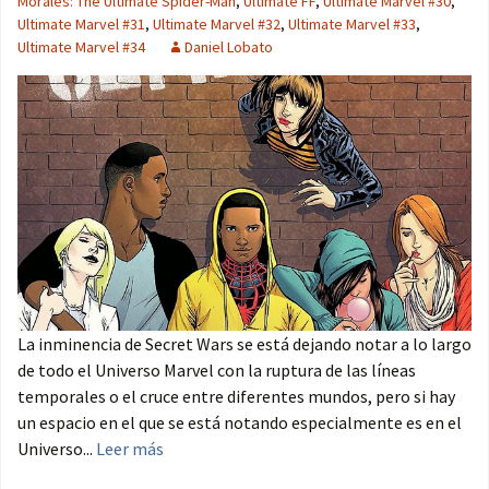
Morales: The Ultimate Spider-Man
,
Ultimate FF
,
Ultimate Marvel #30
,
Ultimate Marvel #31
,
Ultimate Marvel #32
,
Ultimate Marvel #33
,
Ultimate Marvel #34
Daniel Lobato
La inminencia de Secret Wars se está dejando notar a lo largo
de todo el Universo Marvel con la ruptura de las líneas
temporales o el cruce entre diferentes mundos, pero si hay
un espacio en el que se está notando especialmente es en el
Universo...
Leer más