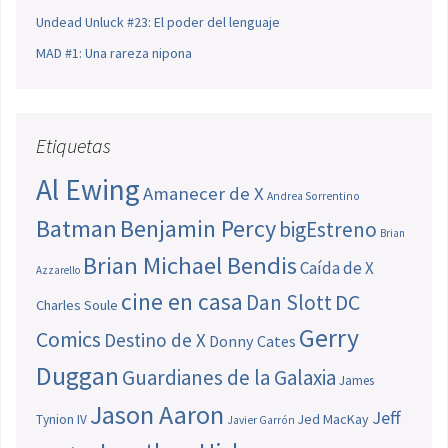
Undead Unluck #23: El poder del lenguaje
MAD #1: Una rareza nipona
Etiquetas
Al Ewing
Amanecer de X
Andrea Sorrentino
Batman
Benjamin Percy
bigEstreno
Brian
Brian Michael Bendis
Caída de X
Azzarello
cine en casa
Dan Slott
DC
Charles Soule
Gerry
Comics
Destino de X
Donny Cates
Duggan
Guardianes de la Galaxia
James
Jason Aaron
Jeff
Jed MacKay
Tynion IV
Javier Garrón