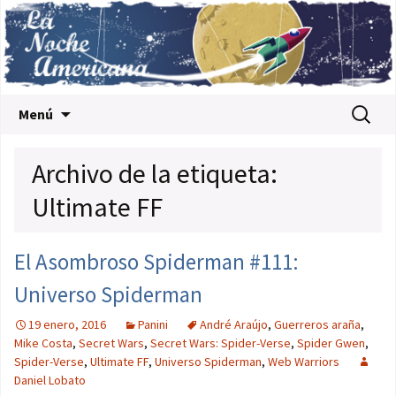
Saltar al contenido
Buscar:
Menú
Archivo de la etiqueta:
Ultimate FF
El Asombroso Spiderman #111:
Universo Spiderman
19 enero, 2016
Panini
André Araújo
,
Guerreros araña
,
Mike Costa
,
Secret Wars
,
Secret Wars: Spider-Verse
,
Spider Gwen
,
Spider-Verse
,
Ultimate FF
,
Universo Spiderman
,
Web Warriors
Daniel Lobato