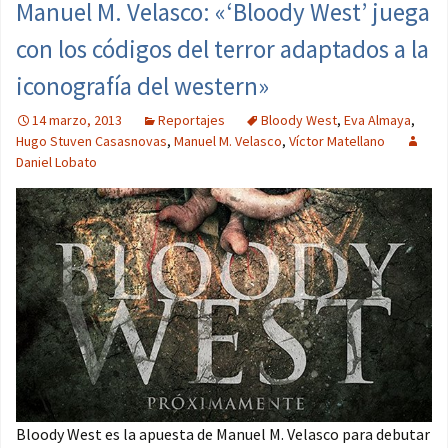
Manuel M. Velasco: «‘Bloody West’ juega
con los códigos del terror adaptados a la
iconografía del western»
14 marzo, 2013
Reportajes
Bloody West
,
Eva Almaya
,
Hugo Stuven Casasnovas
,
Manuel M. Velasco
,
Víctor Matellano
Daniel Lobato
Bloody West es la apuesta de Manuel M. Velasco para debutar