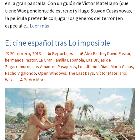
en la gran pantalla. Con un guión de Víctor Matellano (que
tiene Wax pendiente de estreno) y Hugo Stuven Casasnovas,
la película pretende conjugar los géneros del terror (en
especial e...
Leer más
El cine español tras Lo imposible
20 febrero, 2013
Reportajes
Àlex Pastor
,
David Pastor
,
hermanos Pastor
,
La Gran Familia Española
,
Las Brujas de
Zugarramurdi
,
Los Amantes Pasajeros
,
Los Últimos Días
,
Mario Casas
,
Nacho Vigalondo
,
Open Windows
,
The Last Days
,
Víctor Matellano
,
Wax
Pedro Moral