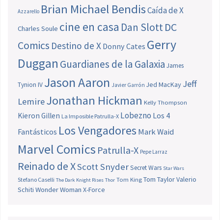
Brian Michael Bendis
Caída de X
Azzarello
cine en casa
Dan Slott
DC
Charles Soule
Gerry
Comics
Destino de X
Donny Cates
Duggan
Guardianes de la Galaxia
James
Jason Aaron
Jeff
Jed MacKay
Tynion IV
Javier Garrón
Jonathan Hickman
Lemire
Kelly Thompson
Lobezno
Los 4
Kieron Gillen
La Imposible Patrulla-X
Los Vengadores
Fantásticos
Mark Waid
Marvel Comics
Patrulla-X
Pepe Larraz
Reinado de X
Scott Snyder
Secret Wars
Star Wars
Tom Taylor
Valerio
Stefano Caselli
Tom King
The Dark Knight Rises
Thor
Schiti
Wonder Woman
X-Force