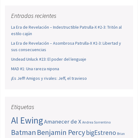
Entradas recientes
La Era de Revelación – Indestructible Patrulla-X #2-3: Tritón al
estilo cajún
La Era de Revelación – Asombrosa Patrulla-X #2-3: Libertad y
sus consecuencias
Undead Unluck #23: El poder del lenguaje
MAD #1: Una rareza nipona
¡Es Jeff! Amigos y rivales: Jeff, el travieso
Etiquetas
Al Ewing
Amanecer de X
Andrea Sorrentino
Batman
Benjamin Percy
bigEstreno
Brian