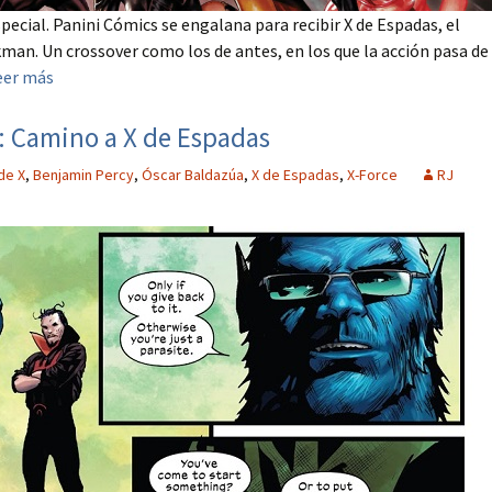
ecial. Panini Cómics se engalana para recibir X de Espadas, el
man. Un crossover como los de antes, en los que la acción pasa de
eer más
: Camino a X de Espadas
de X
,
Benjamin Percy
,
Óscar Baldazúa
,
X de Espadas
,
X-Force
RJ