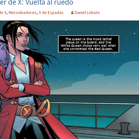
 de X: Vuelta al ruedo
de X
,
Merodeadores
,
X de Espadas
Daniel Lobato