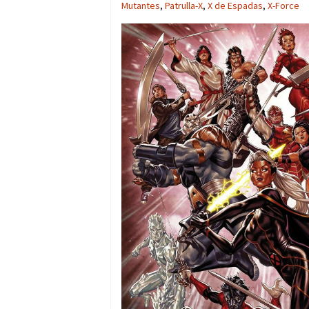
Mutantes
,
Patrulla-X
,
X de Espadas
,
X-Force