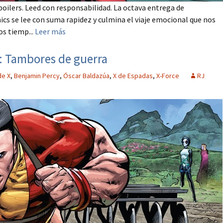
poilers. Leed con responsabilidad. La octava entrega de
cs se lee con suma rapidez y culmina el viaje emocional que nos
os tiemp...
Leer más
: Tambores de guerra
de X
,
Benjamin Percy
,
Óscar Baldazúa
,
X de Espadas
,
X-Force
RJ