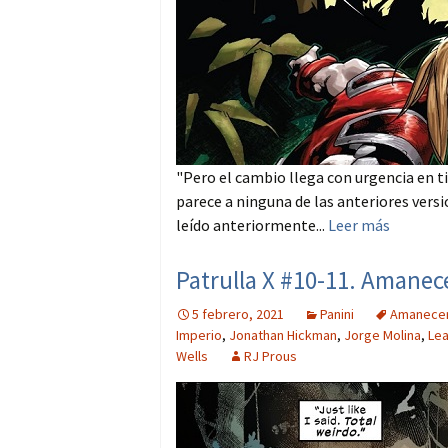
"Pero el cambio llega con urgencia en t
parece a ninguna de las anteriores versi
leído anteriormente...
Leer más
Patrulla X #10-11. Amanec
5 febrero, 2021
Panini
Amanecer
Imperio
,
Jonathan Hickman
,
Jorge Molina
,
Lea
Wells
RJ Prous