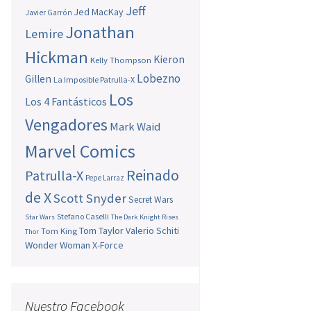
Jeff
Jed MacKay
Javier Garrón
Jonathan
Lemire
Hickman
Kieron
Kelly Thompson
Lobezno
Gillen
La Imposible Patrulla-X
Los
Los 4 Fantásticos
Vengadores
Mark Waid
Marvel Comics
Reinado
Patrulla-X
Pepe Larraz
de X
Scott Snyder
Secret Wars
Stefano Caselli
Star Wars
The Dark Knight Rises
Tom Taylor
Valerio Schiti
Tom King
Thor
Wonder Woman
X-Force
Nuestro Facebook