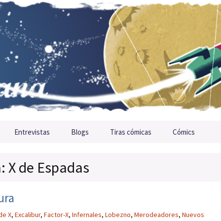
Entrevistas
Blogs
Tiras cómicas
Cómics
a: X de Espadas
ura
de X
,
Excalibur
,
Factor-X
,
Infernales
,
Lobezno
,
Merodeadores
,
Nuevos