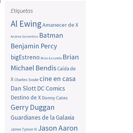
Etiquetas
Al Ewing
Amanecer de X
Batman
Andrea Sorrentino
Benjamin Percy
Brian
bigEstreno
Brian Azzarello
Michael Bendis
Caída de
cine en casa
X
Charles Soule
Dan Slott
DC Comics
Destino de X
Donny Cates
Gerry Duggan
Guardianes de la Galaxia
Jason Aaron
James Tynion IV