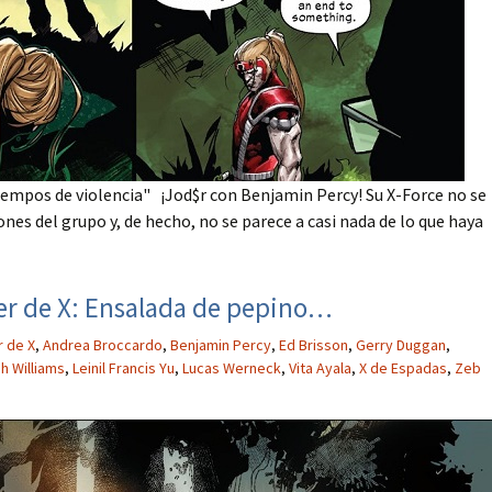
iempos de violencia" ¡Jod$r con Benjamin Percy! Su X-Force no se
ones del grupo y, de hecho, no se parece a casi nada de lo que haya
er de X: Ensalada de pepino…
 de X
,
Andrea Broccardo
,
Benjamin Percy
,
Ed Brisson
,
Gerry Duggan
,
h Williams
,
Leinil Francis Yu
,
Lucas Werneck
,
Vita Ayala
,
X de Espadas
,
Zeb