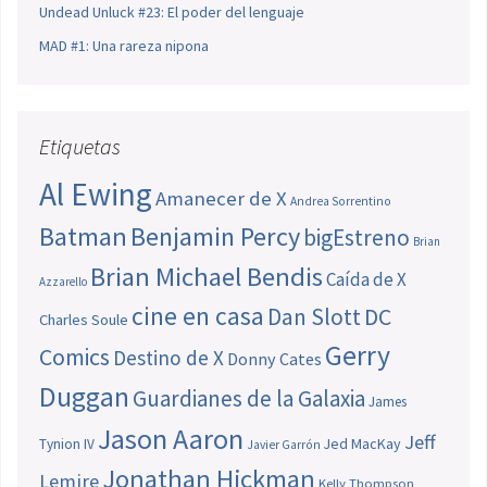
Undead Unluck #23: El poder del lenguaje
MAD #1: Una rareza nipona
Etiquetas
Al Ewing
Amanecer de X
Andrea Sorrentino
Batman
Benjamin Percy
bigEstreno
Brian
Brian Michael Bendis
Caída de X
Azzarello
cine en casa
Dan Slott
DC
Charles Soule
Gerry
Comics
Destino de X
Donny Cates
Duggan
Guardianes de la Galaxia
James
Jason Aaron
Jeff
Jed MacKay
Tynion IV
Javier Garrón
Jonathan Hickman
Lemire
Kelly Thompson