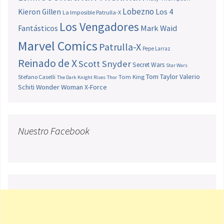
Lobezno
Los 4
Kieron Gillen
La Imposible Patrulla-X
Los Vengadores
Fantásticos
Mark Waid
Marvel Comics
Patrulla-X
Pepe Larraz
Reinado de X
Scott Snyder
Secret Wars
Star Wars
Tom Taylor
Valerio
Stefano Caselli
Tom King
The Dark Knight Rises
Thor
Schiti
Wonder Woman
X-Force
Nuestro Facebook