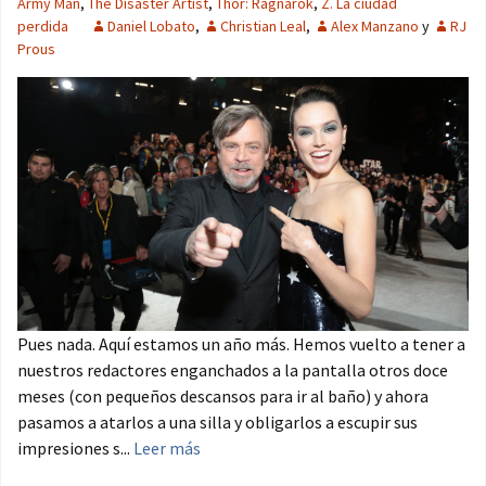
Army Man
,
The Disaster Artist
,
Thor: Ragnarok
,
Z. La ciudad
perdida
Daniel Lobato
,
Christian Leal
,
Alex Manzano
y
RJ
Prous
Pues nada. Aquí estamos un año más. Hemos vuelto a tener a
nuestros redactores enganchados a la pantalla otros doce
meses (con pequeños descansos para ir al baño) y ahora
pasamos a atarlos a una silla y obligarlos a escupir sus
impresiones s...
Leer más