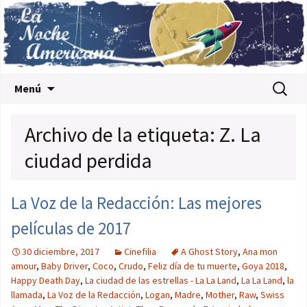
Saltar al contenido
Buscar:
Menú
Archivo de la etiqueta: Z. La
ciudad perdida
La Voz de la Redacción: Las mejores
películas de 2017
30 diciembre, 2017
Cinefilia
A Ghost Story
,
Ana mon
amour
,
Baby Driver
,
Coco
,
Crudo
,
Feliz día de tu muerte
,
Goya 2018
,
Happy Death Day
,
La ciudad de las estrellas - La La Land
,
La La Land
,
la
llamada
,
La Voz de la Redacción
,
Logan
,
Madre
,
Mother
,
Raw
,
Swiss