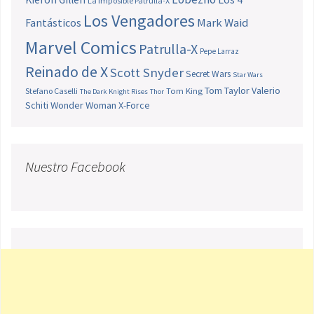
La Imposible Patrulla-X
Los Vengadores
Fantásticos
Mark Waid
Marvel Comics
Patrulla-X
Pepe Larraz
Reinado de X
Scott Snyder
Secret Wars
Star Wars
Tom Taylor
Valerio
Stefano Caselli
Tom King
The Dark Knight Rises
Thor
Schiti
Wonder Woman
X-Force
Nuestro Facebook