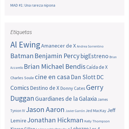
MAD #1: Una rareza nipona
Etiquetas
Al Ewing
Amanecer de X
Andrea Sorrentino
Batman
Benjamin Percy
bigEstreno
Brian
Brian Michael Bendis
Caída de X
Azzarello
cine en casa
Dan Slott
DC
Charles Soule
Gerry
Comics
Destino de X
Donny Cates
Duggan
Guardianes de la Galaxia
James
Jason Aaron
Jeff
Jed MacKay
Tynion IV
Javier Garrón
Jonathan Hickman
Lemire
Kelly Thompson
Lobezno
Los 4
Kieron Gillen