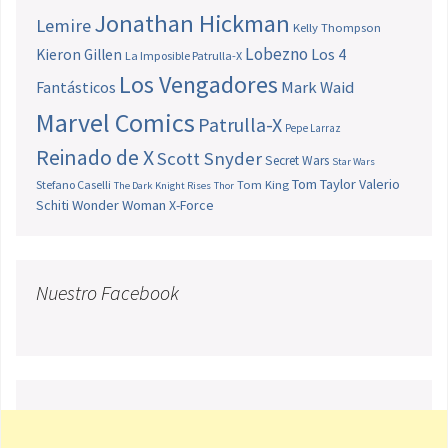
Jonathan Hickman
Lemire
Kelly Thompson
Lobezno
Los 4
Kieron Gillen
La Imposible Patrulla-X
Los Vengadores
Fantásticos
Mark Waid
Marvel Comics
Patrulla-X
Pepe Larraz
Reinado de X
Scott Snyder
Secret Wars
Star Wars
Tom Taylor
Valerio
Stefano Caselli
Tom King
The Dark Knight Rises
Thor
Schiti
Wonder Woman
X-Force
Nuestro Facebook