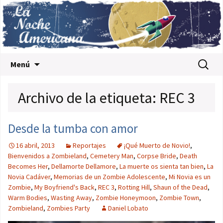
Saltar al contenido
Buscar:
Menú
Archivo de la etiqueta: REC 3
Desde la tumba con amor
16 abril, 2013
Reportajes
¡Qué Muerto de Novio!
,
Bienvenidos a Zombieland
,
Cemetery Man
,
Corpse Bride
,
Death
Becomes Her
,
Dellamorte Dellamore
,
La muerte os sienta tan bien
,
La
Novia Cadáver
,
Memorias de un Zombie Adolescente
,
Mi Novia es un
Zombie
,
My Boyfriend's Back
,
REC 3
,
Rotting Hill
,
Shaun of the Dead
,
Warm Bodies
,
Wasting Away
,
Zombie Honeymoon
,
Zombie Town
,
Zombieland
,
Zombies Party
Daniel Lobato