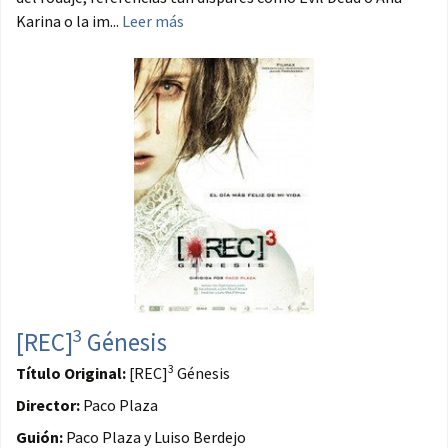
Karina o la im...
Leer más
3
[REC]
Génesis
3
Título Original:
[REC]
Génesis
Director:
Paco Plaza
Guión:
Paco Plaza y Luiso Berdejo