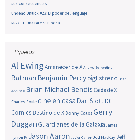
sus consecuencias
Undead Unluck #23: El poder del lenguaje
MAD #1: Una rareza nipona
Etiquetas
Al Ewing
Amanecer de X
Andrea Sorrentino
Batman
Benjamin Percy
bigEstreno
Brian
Brian Michael Bendis
Caída de X
Azzarello
cine en casa
Dan Slott
DC
Charles Soule
Gerry
Comics
Destino de X
Donny Cates
Duggan
Guardianes de la Galaxia
James
Jason Aaron
Jeff
Jed MacKay
Tynion IV
Javier Garrón