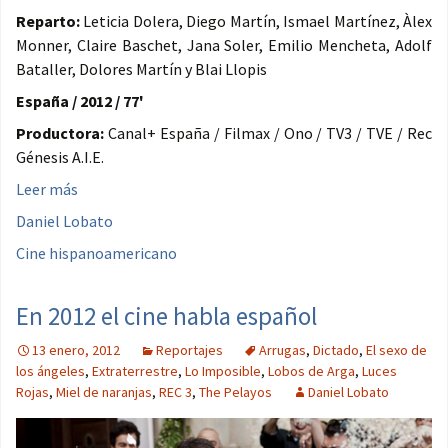
Reparto:
Leticia Dolera, Diego Martín, Ismael Martínez, Àlex
Monner, Claire Baschet, Jana Soler, Emilio Mencheta, Adolf
Bataller, Dolores Martín y Blai Llopis
España / 2012 / 77'
Productora:
Canal+ España / Filmax / Ono / TV3 / TVE / Rec
Génesis A.I.E.
Leer más
Daniel Lobato
Cine hispanoamericano
En 2012 el cine habla español
13 enero, 2012
Reportajes
Arrugas
,
Dictado
,
El sexo de
los ángeles
,
Extraterrestre
,
Lo Imposible
,
Lobos de Arga
,
Luces
Rojas
,
Miel de naranjas
,
REC 3
,
The Pelayos
Daniel Lobato