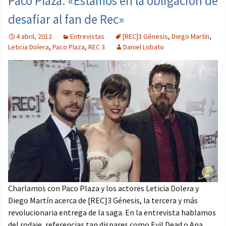
Paco Plaza: «Estamos en la obligación de
desafiar al fan de Rec»
4 abril, 2012
Entrevistas
[REC]3 Génesis
,
Diego Martín
,
Leticia Dolera
,
Paco Plaza
,
REC 3
Daniel Lobato
Charlamos con Paco Plaza y los actores Leticia Dolera y
Diego Martín acerca de [REC]3 Génesis, la tercera y más
revolucionaria entrega de la saga. En la entrevista hablamos
del rodaje, referencias tan dispares como Evil Dead o Ana