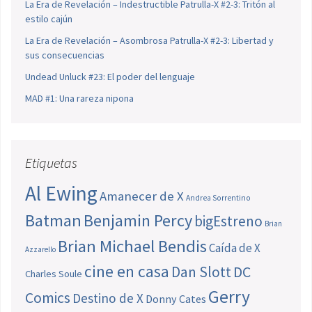
La Era de Revelación – Indestructible Patrulla-X #2-3: Tritón al
estilo cajún
La Era de Revelación – Asombrosa Patrulla-X #2-3: Libertad y
sus consecuencias
Undead Unluck #23: El poder del lenguaje
MAD #1: Una rareza nipona
Etiquetas
Al Ewing
Amanecer de X
Andrea Sorrentino
Batman
Benjamin Percy
bigEstreno
Brian
Brian Michael Bendis
Caída de X
Azzarello
cine en casa
Dan Slott
DC
Charles Soule
Gerry
Comics
Destino de X
Donny Cates