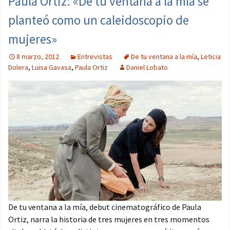
Paula Ortiz: «De tu ventana a la mía se
planteó como un caleidoscopio de
mujeres»
8 marzo, 2012
Entrevistas
De tu ventana a la mía
,
Leticia
Dolera
,
Luisa Gavasa
,
Paula Ortiz
Daniel Lobato
De tu ventana a la mía, debut cinematográfico de Paula
Ortiz, narra la historia de tres mujeres en tres momentos