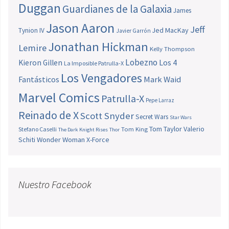
Duggan
Guardianes de la Galaxia
James
Jason Aaron
Jeff
Jed MacKay
Tynion IV
Javier Garrón
Jonathan Hickman
Lemire
Kelly Thompson
Lobezno
Los 4
Kieron Gillen
La Imposible Patrulla-X
Los Vengadores
Fantásticos
Mark Waid
Marvel Comics
Patrulla-X
Pepe Larraz
Reinado de X
Scott Snyder
Secret Wars
Star Wars
Tom Taylor
Valerio
Stefano Caselli
Tom King
The Dark Knight Rises
Thor
Schiti
Wonder Woman
X-Force
Nuestro Facebook