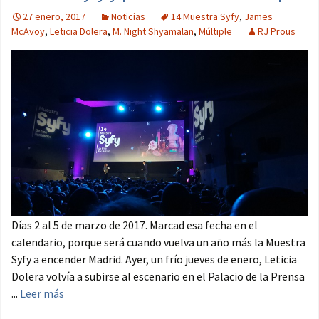
27 enero, 2017
Noticias
14 Muestra Syfy
,
James
McAvoy
,
Leticia Dolera
,
M. Night Shyamalan
,
Múltiple
RJ Prous
Días 2 al 5 de marzo de 2017. Marcad esa fecha en el
calendario, porque será cuando vuelva un año más la Muestra
Syfy a encender Madrid. Ayer, un frío jueves de enero, Leticia
Dolera volvía a subirse al escenario en el Palacio de la Prensa
...
Leer más