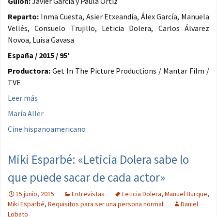
Guión:
Javier García y Paula Ortiz
Reparto:
Inma Cuesta, Asier Etxeandía, Álex García, Manuela
Vellés, Consuelo Trujillo, Leticia Dolera, Carlos Álvarez
Novoa, Luisa Gavasa
España / 2015 / 95'
Productora:
Get In The Picture Productions / Mantar Film /
TVE
Leer más
María Aller
Cine hispanoamericano
Miki Esparbé: «Leticia Dolera sabe lo
que puede sacar de cada actor»
15 junio, 2015
Entrevistas
Leticia Dolera
,
Manuel Burque
,
Miki Esparbé
,
Requisitos para ser una persona normal
Daniel
Lobato