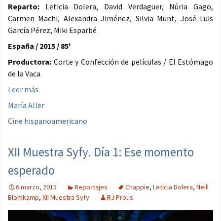
Reparto:
Leticia Dolera, David Verdaguer, Núria Gago,
Carmen Machi, Alexandra Jiménez, Silvia Munt, José Luis
García Pérez, Miki Esparbé
España / 2015 / 85'
Productora:
Corte y Confección de películas / El Estómago
de la Vaca
Leer más
María Aller
Cine hispanoamericano
XII Muestra Syfy. Día 1: Ese momento
esperado
6 marzo, 2015
Reportajes
Chappie
,
Leticia Dolera
,
Neill
Blomkamp
,
XII Muestra Syfy
RJ Prous