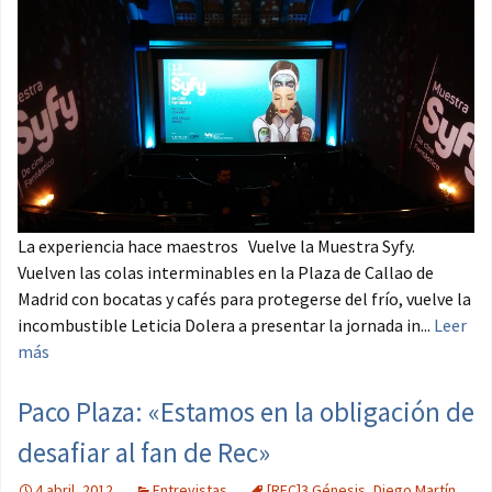
La experiencia hace maestros Vuelve la Muestra Syfy.
Vuelven las colas interminables en la Plaza de Callao de
Madrid con bocatas y cafés para protegerse del frío, vuelve la
incombustible Leticia Dolera a presentar la jornada in...
Leer
más
Paco Plaza: «Estamos en la obligación de
desafiar al fan de Rec»
4 abril, 2012
Entrevistas
[REC]3 Génesis
,
Diego Martín
,