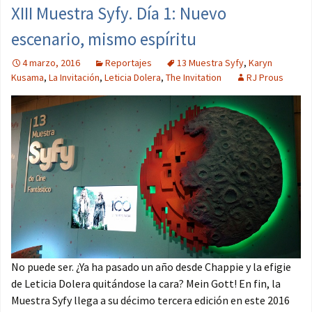
XIII Muestra Syfy. Día 1: Nuevo
escenario, mismo espíritu
4 marzo, 2016
Reportajes
13 Muestra Syfy
,
Karyn
Kusama
,
La Invitación
,
Leticia Dolera
,
The Invitation
RJ Prous
No puede ser. ¿Ya ha pasado un año desde Chappie y la efigie
de Leticia Dolera quitándose la cara? Mein Gott! En fin, la
Muestra Syfy llega a su décimo tercera edición en este 2016