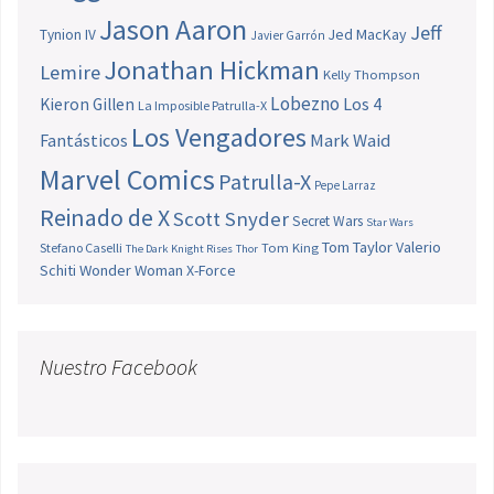
Jason Aaron
Jeff
Jed MacKay
Tynion IV
Javier Garrón
Jonathan Hickman
Lemire
Kelly Thompson
Lobezno
Los 4
Kieron Gillen
La Imposible Patrulla-X
Los Vengadores
Fantásticos
Mark Waid
Marvel Comics
Patrulla-X
Pepe Larraz
Reinado de X
Scott Snyder
Secret Wars
Star Wars
Tom Taylor
Valerio
Stefano Caselli
Tom King
The Dark Knight Rises
Thor
Schiti
Wonder Woman
X-Force
Nuestro Facebook