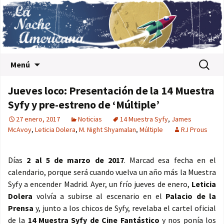
Saltar al contenido
Buscar:
Menú
Jueves loco: Presentación de la 14 Muestra
Syfy y pre-estreno de ‘Múltiple’
27 enero, 2017
Noticias
14 Muestra Syfy
,
James
McAvoy
,
Leticia Dolera
,
M. Night Shyamalan
,
Múltiple
RJ Prous
Días
2 al 5 de marzo de 2017
. Marcad esa fecha en el
calendario, porque será cuando vuelva un año más la Muestra
Syfy a encender Madrid. Ayer, un frío jueves de enero,
Leticia
Dolera
volvía a subirse al escenario en el
Palacio de la
Prensa
y, junto a los chicos de Syfy, revelaba el cartel oficial
de la
14 Muestra Syfy de Cine Fantástico
y nos ponía los