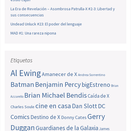
La Era de Revelación – Asombrosa Patrulla-X #2-3: Libertad y
sus consecuencias
Undead Unluck #23: El poder del lenguaje
MAD #1: Una rareza nipona
Etiquetas
Al Ewing
Amanecer de X
Andrea Sorrentino
Batman
Benjamin Percy
bigEstreno
Brian
Brian Michael Bendis
Caída de X
Azzarello
cine en casa
Dan Slott
DC
Charles Soule
Gerry
Comics
Destino de X
Donny Cates
Duggan
Guardianes de la Galaxia
James