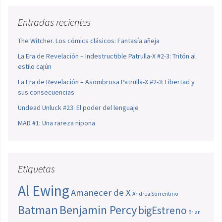
Entradas recientes
The Witcher. Los cómics clásicos: Fantasía añeja
La Era de Revelación – Indestructible Patrulla-X #2-3: Tritón al
estilo cajún
La Era de Revelación – Asombrosa Patrulla-X #2-3: Libertad y
sus consecuencias
Undead Unluck #23: El poder del lenguaje
MAD #1: Una rareza nipona
Etiquetas
Al Ewing
Amanecer de X
Andrea Sorrentino
Batman
Benjamin Percy
bigEstreno
Brian