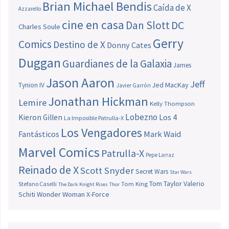
Brian Michael Bendis
Caída de X
Azzarello
cine en casa
Dan Slott
DC
Charles Soule
Gerry
Comics
Destino de X
Donny Cates
Duggan
Guardianes de la Galaxia
James
Jason Aaron
Jeff
Jed MacKay
Tynion IV
Javier Garrón
Jonathan Hickman
Lemire
Kelly Thompson
Lobezno
Los 4
Kieron Gillen
La Imposible Patrulla-X
Los Vengadores
Fantásticos
Mark Waid
Marvel Comics
Patrulla-X
Pepe Larraz
Reinado de X
Scott Snyder
Secret Wars
Star Wars
Tom Taylor
Valerio
Stefano Caselli
Tom King
The Dark Knight Rises
Thor
Schiti
Wonder Woman
X-Force