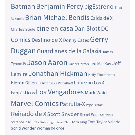
Batman
Benjamin Percy
bigEstreno
Brian
Brian Michael Bendis
Caída de X
Azzarello
cine en casa
Dan Slott
DC
Charles Soule
Gerry
Comics
Destino de X
Donny Cates
Duggan
Guardianes de la Galaxia
James
Jason Aaron
Jeff
Jed MacKay
Tynion IV
Javier Garrón
Jonathan Hickman
Lemire
Kelly Thompson
Lobezno
Los 4
Kieron Gillen
La Imposible Patrulla-X
Los Vengadores
Fantásticos
Mark Waid
Marvel Comics
Patrulla-X
Pepe Larraz
Reinado de X
Scott Snyder
Secret Wars
Star Wars
Tom Taylor
Valerio
Stefano Caselli
Tom King
The Dark Knight Rises
Thor
Schiti
Wonder Woman
X-Force