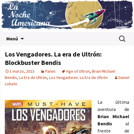
Saltar al contenido
Buscar:
Menú
Los Vengadores. La era de Ultrón:
Blockbuster Bendis
1 marzo, 2023
Panini
Age of Ultron
,
Brian Michael
Bendis
,
La Era de Ultrón
,
Los Vengadores: La Era de Ultrón
Daniel
Lobato
La última
aventura de
Brian Michael
Bendis
al
frente de