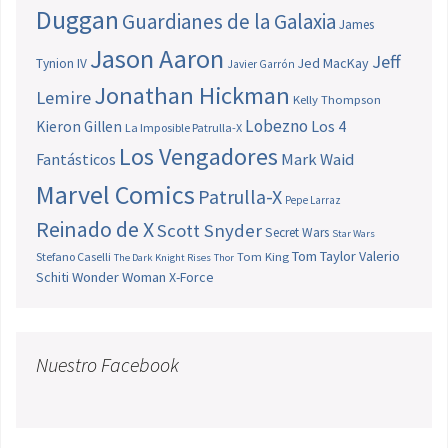
Duggan
Guardianes de la Galaxia
James
Jason Aaron
Jeff
Jed MacKay
Tynion IV
Javier Garrón
Jonathan Hickman
Lemire
Kelly Thompson
Lobezno
Los 4
Kieron Gillen
La Imposible Patrulla-X
Los Vengadores
Fantásticos
Mark Waid
Marvel Comics
Patrulla-X
Pepe Larraz
Reinado de X
Scott Snyder
Secret Wars
Star Wars
Tom Taylor
Valerio
Stefano Caselli
Tom King
The Dark Knight Rises
Thor
Schiti
Wonder Woman
X-Force
Nuestro Facebook