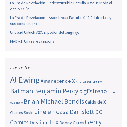
La Era de Revelación – Indestructible Patrulla-X #2-3: Tritón al
estilo cajún
La Era de Revelación – Asombrosa Patrulla-X #2-3: Libertad y
sus consecuencias
Undead Unluck #23: El poder del lenguaje
MAD #1: Una rareza nipona
Etiquetas
Al Ewing
Amanecer de X
Andrea Sorrentino
Batman
Benjamin Percy
bigEstreno
Brian
Brian Michael Bendis
Caída de X
Azzarello
cine en casa
Dan Slott
DC
Charles Soule
Gerry
Comics
Destino de X
Donny Cates