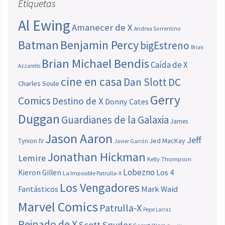
Etiquetas
Al Ewing
Amanecer de X
Andrea Sorrentino
Batman
Benjamin Percy
bigEstreno
Brian
Brian Michael Bendis
Caída de X
Azzarello
cine en casa
Dan Slott
DC
Charles Soule
Gerry
Comics
Destino de X
Donny Cates
Duggan
Guardianes de la Galaxia
James
Jason Aaron
Jeff
Jed MacKay
Tynion IV
Javier Garrón
Jonathan Hickman
Lemire
Kelly Thompson
Lobezno
Los 4
Kieron Gillen
La Imposible Patrulla-X
Los Vengadores
Fantásticos
Mark Waid
Marvel Comics
Patrulla-X
Pepe Larraz
Reinado de X
Scott Snyder