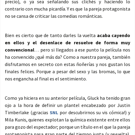
precio), o ya sea señalando sus clichés y haciendo lo
contrario con mucha picardía. Y es que la pareja protagonista
no se cansa de criticar las comedias románticas.
Bien es cierto que de tanto darles la vuelta
acaba cayendo
en ellos y el desenlace de resuelve de forma muy
convencional
… pero si llegados a ese punto la película nos
ha convencido ¿qué más da? Como a nuestra pareja, también
disfrutamos en secreto con estas ñoñerías y nos gustan los
finales felices. Porque a pesar del sexo y las bromas, lo que
nos engancha al final es el sentimiento.
Como ya hiciera en su anterior película, Gluck ha tenido gran
ojo a la hora de definir un plantel encabezado por Justin
Timberlake (¡gracias
SNL
por descubrirnos su vis cómica!) y
Mila Kunis, quienes explotan la química existente entre ellos
para gozo del espectador; porque un título en el que la pareja
protagonista pasa gran parte del tiempo junta (y revuelta),