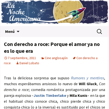
Saltar al contenido
Buscar:
Menú
Con derecho a roce: Porque el amor ya no
es lo que era
7 septiembre, 2011
Cine anglosajón
Con derecho a
roce
Daniel Lobato
Tras la deliciosa sorpresa que supuso
Rumores y mentiras
,
muchos esperábamos ansiosos lo nuevo de
Will Gluck
,
Con
derecho a roce
; comedia romántica protagonizada por una
pareja explosiva –
Justin Timberlake
y
Mila Kunis
– en la que
el habitual chico conoce chica, chico pierde chica y chico
conquista chica (o a la inversa) es sustituido por el chicos se