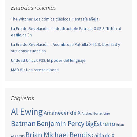
Entradas recientes
The Witcher. Los cómics clásicos: Fantasía añeja
La Era de Revelación – Indestructible Patrulla-X #2-3: Tritón al
estilo cajún
La Era de Revelación – Asombrosa Patrulla-X #2-3: Libertad y
sus consecuencias
Undead Unluck #23: El poder del lenguaje
MAD #1: Una rareza nipona
Etiquetas
Al Ewing
Amanecer de X
Andrea Sorrentino
Batman
Benjamin Percy
bigEstreno
Brian
Brian Michael Bendis
Caída de X
Azzarello