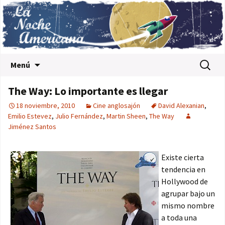
Saltar al contenido
Buscar:
Menú
The Way: Lo importante es llegar
18 noviembre, 2010
Cine anglosajón
David Alexanian
,
Emilio Estevez
,
Julio Fernández
,
Martin Sheen
,
The Way
Jiménez Santos
Existe cierta
tendencia en
Hollywood de
agrupar bajo un
mismo nombre
a toda una