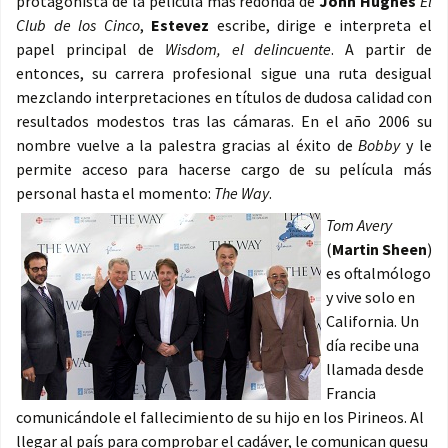
protagonista de la película más redonda de
John Hughes
El
Club de los Cinco
,
Estevez
escribe, dirige e interpreta el
papel principal de
Wisdom, el delincuente
. A partir de
entonces, su carrera profesional sigue una ruta desigual
mezclando interpretaciones en títulos de dudosa calidad con
resultados modestos tras las cámaras. En el año 2006 su
nombre vuelve a la palestra gracias al éxito de
Bobby
y le
permite acceso para hacerse cargo de su película más
personal hasta el momento:
The Way
.
Tom Avery
(
Martin Sheen
)
es oftalmólogo
y vive solo en
California. Un
día recibe una
llamada desde
Francia
comunicándole el fallecimiento de su hijo en los Pirineos. Al
llegar al país para comprobar el cadáver, le comunican quesu