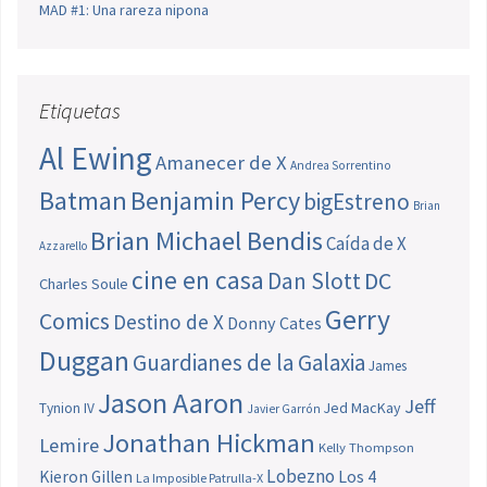
MAD #1: Una rareza nipona
Etiquetas
Al Ewing
Amanecer de X
Andrea Sorrentino
Batman
Benjamin Percy
bigEstreno
Brian
Brian Michael Bendis
Caída de X
Azzarello
cine en casa
Dan Slott
DC
Charles Soule
Gerry
Comics
Destino de X
Donny Cates
Duggan
Guardianes de la Galaxia
James
Jason Aaron
Jeff
Jed MacKay
Tynion IV
Javier Garrón
Jonathan Hickman
Lemire
Kelly Thompson
Lobezno
Los 4
Kieron Gillen
La Imposible Patrulla-X