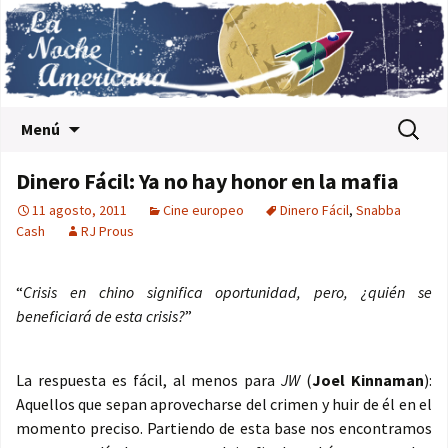
Saltar al contenido
Buscar:
Menú
Dinero Fácil: Ya no hay honor en la mafia
11 agosto, 2011
Cine europeo
Dinero Fácil
,
Snabba
Cash
RJ Prous
“
Crisis en chino significa oportunidad, pero, ¿quién se
beneficiará de esta crisis?
”
La respuesta es fácil, al menos para
JW
(
Joel Kinnaman
):
Aquellos que sepan aprovecharse del crimen y huir de él en el
momento preciso. Partiendo de esta base nos encontramos