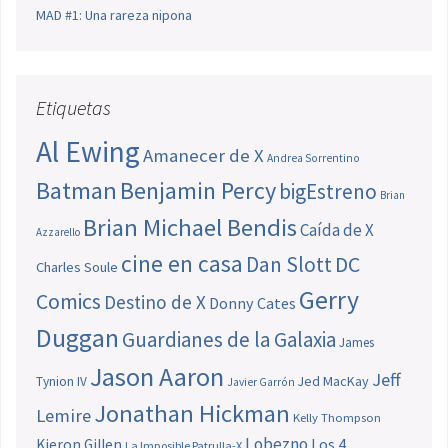
MAD #1: Una rareza nipona
Etiquetas
Al Ewing
Amanecer de X
Andrea Sorrentino
Batman
Benjamin Percy
bigEstreno
Brian
Brian Michael Bendis
Caída de X
Azzarello
cine en casa
Dan Slott
DC
Charles Soule
Gerry
Comics
Destino de X
Donny Cates
Duggan
Guardianes de la Galaxia
James
Jason Aaron
Jeff
Jed MacKay
Tynion IV
Javier Garrón
Jonathan Hickman
Lemire
Kelly Thompson
Lobezno
Los 4
Kieron Gillen
La Imposible Patrulla-X