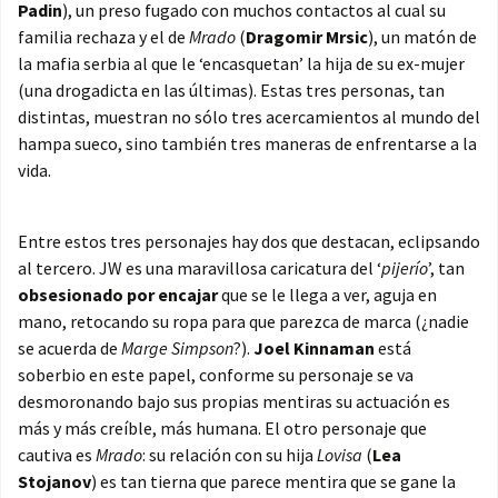
Padin
), un preso fugado con muchos contactos al cual su
familia rechaza y el de
Mrado
(
Dragomir Mrsic
), un matón de
la mafia serbia al que le ‘encasquetan’ la hija de su ex-mujer
(una drogadicta en las últimas). Estas tres personas, tan
distintas, muestran no sólo tres acercamientos al mundo del
hampa sueco, sino también tres maneras de enfrentarse a la
vida.
Entre estos tres personajes hay dos que destacan, eclipsando
al tercero. JW es una maravillosa caricatura del ‘
pijerío
’, tan
obsesionado por encajar
que se le llega a ver, aguja en
mano, retocando su ropa para que parezca de marca (¿nadie
se acuerda de
Marge Simpson
?).
Joel Kinnaman
está
soberbio en este papel, conforme su personaje se va
desmoronando bajo sus propias mentiras su actuación es
más y más creíble, más humana. El otro personaje que
cautiva es
Mrado
: su relación con su hija
Lovisa
(
Lea
Stojanov
) es tan tierna que parece mentira que se gane la