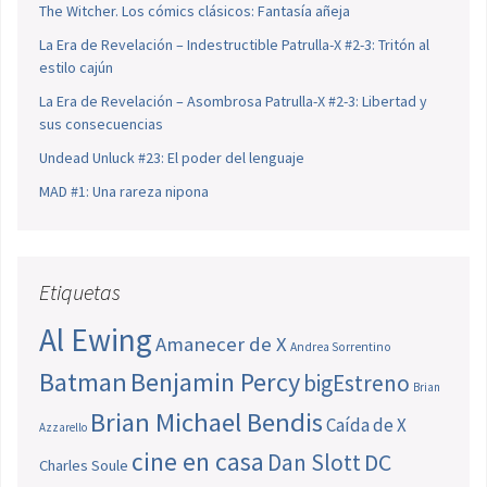
The Witcher. Los cómics clásicos: Fantasía añeja
La Era de Revelación – Indestructible Patrulla-X #2-3: Tritón al
estilo cajún
La Era de Revelación – Asombrosa Patrulla-X #2-3: Libertad y
sus consecuencias
Undead Unluck #23: El poder del lenguaje
MAD #1: Una rareza nipona
Etiquetas
Al Ewing
Amanecer de X
Andrea Sorrentino
Batman
Benjamin Percy
bigEstreno
Brian
Brian Michael Bendis
Caída de X
Azzarello
cine en casa
Dan Slott
DC
Charles Soule