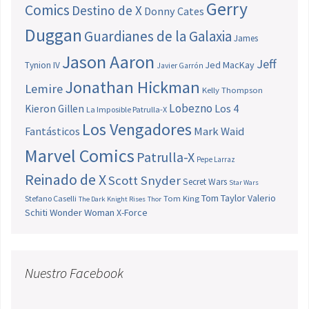
Gerry
Comics
Destino de X
Donny Cates
Duggan
Guardianes de la Galaxia
James
Jason Aaron
Jeff
Jed MacKay
Tynion IV
Javier Garrón
Jonathan Hickman
Lemire
Kelly Thompson
Lobezno
Los 4
Kieron Gillen
La Imposible Patrulla-X
Los Vengadores
Fantásticos
Mark Waid
Marvel Comics
Patrulla-X
Pepe Larraz
Reinado de X
Scott Snyder
Secret Wars
Star Wars
Tom Taylor
Valerio
Stefano Caselli
Tom King
The Dark Knight Rises
Thor
Schiti
Wonder Woman
X-Force
Nuestro Facebook