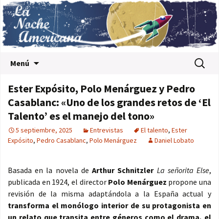
Saltar al contenido
Buscar:
Menú
Ester Expósito, Polo Menárguez y Pedro
Casablanc: «Uno de los grandes retos de ‘El
Talento’ es el manejo del tono»
5 septiembre, 2025
Entrevistas
El talento
,
Ester
Expósito
,
Pedro Casablanc
,
Polo Menárguez
Daniel Lobato
Basada en la novela de
Arthur Schnitzler
La señorita Else
,
publicada en 1924, el director
Polo Menárguez
propone una
revisión de la misma adaptándola a la España actual y
transforma el monólogo interior de su protagonista en
un relato que transita entre géneros como el drama, el