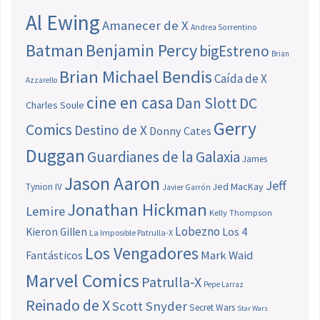
Al Ewing
Amanecer de X
Andrea Sorrentino
Batman
Benjamin Percy
bigEstreno
Brian
Brian Michael Bendis
Caída de X
Azzarello
cine en casa
Dan Slott
DC
Charles Soule
Gerry
Comics
Destino de X
Donny Cates
Duggan
Guardianes de la Galaxia
James
Jason Aaron
Jeff
Jed MacKay
Tynion IV
Javier Garrón
Jonathan Hickman
Lemire
Kelly Thompson
Lobezno
Los 4
Kieron Gillen
La Imposible Patrulla-X
Los Vengadores
Fantásticos
Mark Waid
Marvel Comics
Patrulla-X
Pepe Larraz
Reinado de X
Scott Snyder
Secret Wars
Star Wars