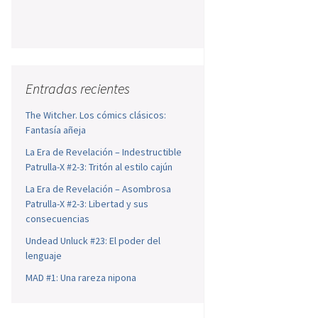
a
s
o
a
a
Entradas recientes
-
The Witcher. Los cómics clásicos:
Fantasía añeja
La Era de Revelación – Indestructible
Patrulla-X #2-3: Tritón al estilo cajún
La Era de Revelación – Asombrosa
Patrulla-X #2-3: Libertad y sus
consecuencias
Undead Unluck #23: El poder del
lenguaje
MAD #1: Una rareza nipona