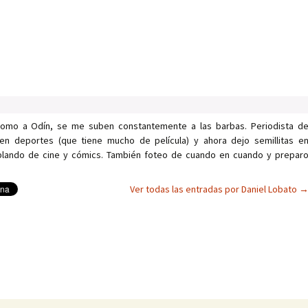
como a Odín, se me suben constantemente a las barbas. Periodista d
en deportes (que tiene mucho de película) y ahora dejo semillitas e
ablando de cine y cómics. También foteo de cuando en cuando y prepar
Ver todas las entradas por Daniel Lobato
as