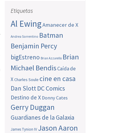
Etiquetas
Al Ewing
Amanecer de X
Batman
e
Andrea Sorrentino
Benjamin Percy
o
o
Brian
bigEstreno
Brian Azzarello
l
Michael Bendis
Caída de
u
e
cine en casa
X
Charles Soule
o
Dan Slott
DC Comics
e
Destino de X
Donny Cates
o
s
Gerry Duggan
Guardianes de la Galaxia
Jason Aaron
s
James Tynion IV