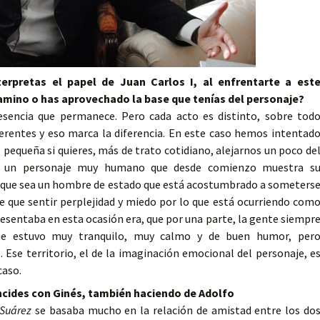
terpretas el papel de Juan Carlos I, al enfrentarte a est
camino o has aprovechado la base que tenías del personaje?
sencia que permanece. Pero cada acto es distinto, sobre tod
ferentes y eso marca la diferencia. En este caso hemos intentad
pequeña si quieres, más de trato cotidiano, alejarnos un poco de
rlo un personaje muy humano que desde comienzo muestra s
aunque sea un hombre de estado que está acostumbrado a someters
ne que sentir perplejidad y miedo por lo que está ocurriendo com
presentaba en esta ocasión era, que por una parte, la gente siempr
e estuvo muy tranquilo, muy calmo y de buen humor, per
Ese territorio, el de la imaginación emocional del personaje, e
caso.
ncides con Ginés, también haciendo de Adolfo
 Suárez
se basaba mucho en la relación de amistad entre los do