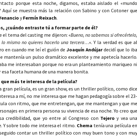
ontacto porque esta noche, digamos, estaba aislado el «mund
? Aquí se muestra más la relación con Sabino y con Cotoner qu
Venancio
y
Fermín Reixach
.
s, ¿cuándo entraste tú a formar parte de él?
el tema del casting me dijeron: «
Bueno, no sabemos si ofrecértelo
 lo mismo no quieres hacerlo una tercera…
«. Y la verdad es que a
ro en cuando me leí el guión de
Joaquín Andújar
decidí que lo ib
e mantenía un pulso dramático excelente y me apetecía hacerlo
traba me interesaban porque no era un planteamiento mariqueo n
r esa faceta humana de una manera bonita.
o que más te interesa de la película?
 gran película, es un gran show, es un thriller político, como dic
 interesa a mí, no me interesa que me hagan pedagogía sobre el 23
ícula con ritmo, que me entretengan, que me mantengan y que m
sonajes en primera persona su vivencia de esa noche. Yo creo qu
esa credibilidad, que yo entre al Congreso con
Tejero
y vea un
. Y sobre todo me interesa el ritmo.
Chema
tenía una película e
seguido contar un thriller político con muy buen tono y con mu