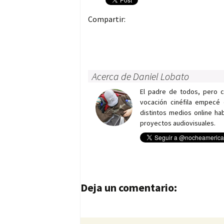
Compartir:
Acerca de Daniel Lobato
El padre de todos, pero 
vocación cinéfila empecé 
distintos medios online h
proyectos audiovisuales.
Navegación de entrad
Deja un comentario: