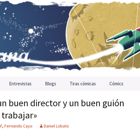
Entrevistas
Blogs
Tiras cómicas
Cómics
n buen director y un buen guión
trabajar»
-F
,
Fernando Cayo
Daniel Lobato