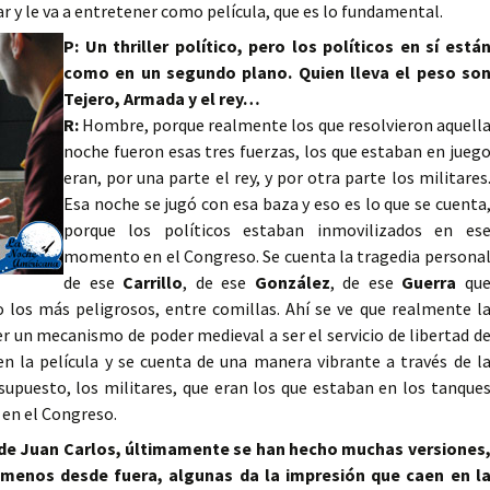
tar y le va a entretener como película, que es lo fundamental.
P: Un thriller político, pero los políticos en sí está
como en un segundo plano. Quien lleva el peso so
Tejero, Armada y el rey…
R:
Hombre, porque realmente los que resolvieron aquell
noche fueron esas tres fuerzas, los que estaban en jueg
eran, por una parte el rey, y por otra parte los militares
Esa noche se jugó con esa baza y eso es lo que se cuenta
porque los políticos estaban inmovilizados en es
momento en el Congreso. Se cuenta la tragedia persona
de ese
Carrillo
, de ese
González
, de ese
Guerra
qu
 los más peligrosos, entre comillas. Ahí se ve que realmente l
un mecanismo de poder medieval a ser el servicio de libertad d
en la película y se cuenta de una manera vibrante a través de l
 supuesto, los militares, que eran los que estaban en los tanque
en el Congreso.
e de Juan Carlos, últimamente se han hecho muchas versiones
al menos desde fuera, algunas da la impresión que caen en l