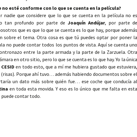
 no esté conforme con lo que se cuenta en la película?
nadie que considere que lo que se cuenta en la película no e
io tan profundo por parte de
Joaquín Andújar
, por parte d
nosotros que es que lo que se cuenta es lo que hay, porque ademá
n sobre el tema. Otra cosa es que tú puedes optar por poner l
ula no puede contar todos los puntos de vista. Aquí se cuenta un
contronazo entre la parte armada y la parte de la Zarzuela. Otr
mara en otro sitio, pero lo que se cuenta es lo que hay. Yo la únic
l
CESID
en todo esto, que a mí me hubiera gustado que estuviera
yo (risas). Porque ahí tuvo… además habiendo documentos sobre e
taría un dato más sobre quién fue… ese coche que conducía a
tina
en toda esta movida. Y eso es lo único que me falta en est
se puede contar todo.