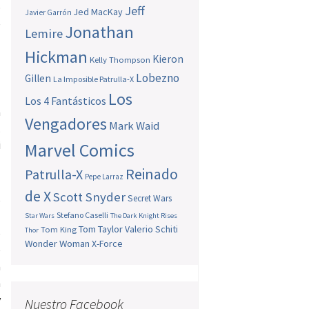
o
Jeff
Jed MacKay
Javier Garrón
e
Jonathan
Lemire
Hickman
Kieron
Kelly Thompson
Lobezno
,
Gillen
La Imposible Patrulla-X
l
Los
Los 4 Fantásticos
a
Vengadores
Mark Waid
.
i
Marvel Comics
Reinado
Patrulla-X
Pepe Larraz
de X
Scott Snyder
Secret Wars
e
-
Stefano Caselli
Star Wars
The Dark Knight Rises
Tom Taylor
Valerio Schiti
Tom King
Thor
e
Wonder Woman
X-Force
e
a
n
y
Nuestro Facebook