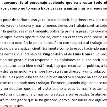
te nuevamente al personaje sabiendo que va a estar todo e
cer, como no lo vas a hacer, si vas a imitar más o menos s
os pone de corbata, eso ya te lo puedo decir. La primera vez que m
do ya es la tercera y más o menos tienes un trabajo contrastad
r la gente, vas más tranquilo. Sobre la primera pregunta que m
o siempre tienes oportunidad de, como en el teatro cada noche, i
y en esta ocasión lo podía hacer. Pero con respecto al trabajo d
abajo para analizar científicamente cómo lo estoy haciendo par
os demás. Vi el trabajo de
Puigcorbé
y el de
Lluís Homar
. Lo veo
e no me gusta. Y con respecto a las opiniones te puedo decir qu
un actor está bien o está mal, hay que recordar al público, a l
ay detrás un guión y siempre hay detrás un director y un productor
lícula es porque ha tenido un buen director y porque ha tenido u
 nosotros no podemos trabajar. Entonces, cuando alguien hace u
y un director que dio el visto bueno a esas tomas. Y estamo
ectoria muy amplia y muy contrastada a sus espaldas. Si alguie
rá mucha gente que le ha gustado, pero si considera que alguie
o es solo suya.