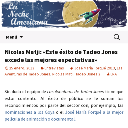
Saltar al contenido
Buscar:
Menú
Nicolas Matji: «Este éxito de Tadeo Jones
excede las mejores expectativas»
25 enero, 2013
Entrevistas
José María Forqué 2013
,
Las
Aventuras de Tadeo Jones
,
Nicolas Matji
,
Tadeo Jones 2
LNA
Sin duda el equipo de
Las Aventuras de Tadeo Jones
tiene que
estar contento. Al éxito de público se le suman los
reconocimientos por parte del sector con, por ejemplo, las
nominaciones a los Goya
o el
José María Forqué a la mejor
película de animación o documental.