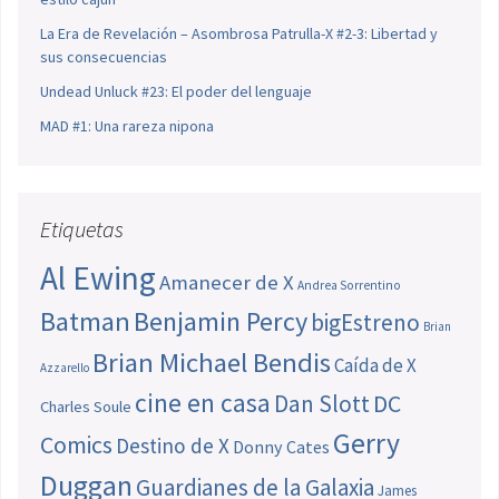
La Era de Revelación – Asombrosa Patrulla-X #2-3: Libertad y
sus consecuencias
Undead Unluck #23: El poder del lenguaje
MAD #1: Una rareza nipona
Etiquetas
Al Ewing
Amanecer de X
Andrea Sorrentino
Batman
Benjamin Percy
bigEstreno
Brian
Brian Michael Bendis
Caída de X
Azzarello
cine en casa
Dan Slott
DC
Charles Soule
Gerry
Comics
Destino de X
Donny Cates
Duggan
Guardianes de la Galaxia
James