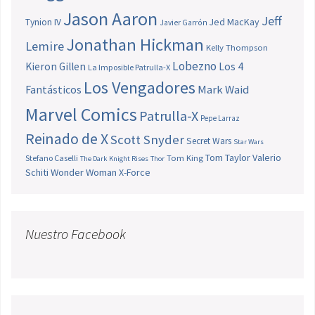
Jason Aaron
Jeff
Jed MacKay
Tynion IV
Javier Garrón
Jonathan Hickman
Lemire
Kelly Thompson
Lobezno
Los 4
Kieron Gillen
La Imposible Patrulla-X
Los Vengadores
Fantásticos
Mark Waid
Marvel Comics
Patrulla-X
Pepe Larraz
Reinado de X
Scott Snyder
Secret Wars
Star Wars
Tom Taylor
Valerio
Stefano Caselli
Tom King
The Dark Knight Rises
Thor
Schiti
Wonder Woman
X-Force
Nuestro Facebook