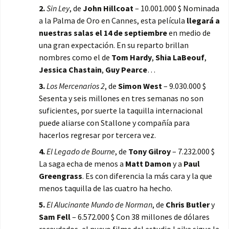
2.
Sin Ley
, de
John Hillcoat
– 10.001.000 $ Nominada
a la Palma de Oro en Cannes, esta película
llegará a
nuestras salas el 14 de septiembre
en medio de
una gran expectación. En su reparto brillan
nombres como el de
Tom Hardy
,
Shia LaBeouf
,
Jessica Chastain
,
Guy Pearce
…
3.
Los Mercenarios 2
, de
Simon West
– 9.030.000 $
Sesenta y seis millones en tres semanas no son
suficientes, por suerte la taquilla internacional
puede aliarse con Stallone y compañía para
hacerlos regresar por tercera vez.
4.
El
Legado de Bourne
, de
Tony Gilroy
– 7.232.000 $
La saga echa de menos a
Matt Damon
y a
Paul
Greengrass
. Es con diferencia la más cara y la que
menos taquilla de las cuatro ha hecho.
5.
El Alucinante Mundo de Norman
, de
Chris Butler
y
Sam Fell
– 6.572.000 $ Con 38 millones de dólares