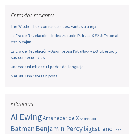
Entradas recientes
The Witcher. Los cómics clásicos: Fantasía añeja
La Era de Revelación – Indestructible Patrulla-X #2-3: Tritón al
estilo cajún
La Era de Revelación – Asombrosa Patrulla-X #2-3: Libertad y
sus consecuencias
Undead Unluck #23: El poder del lenguaje
MAD #1: Una rareza nipona
Etiquetas
Al Ewing
Amanecer de X
Andrea Sorrentino
Batman
Benjamin Percy
bigEstreno
Brian