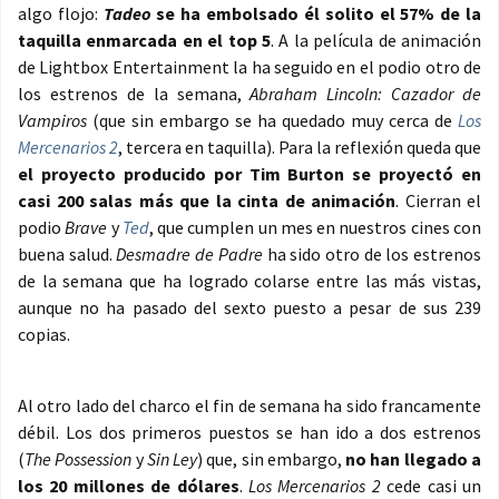
algo flojo:
Tadeo
se ha embolsado él solito el 57% de la
taquilla enmarcada en el top 5
. A la película de animación
de Lightbox Entertainment la ha seguido en el podio otro de
los estrenos de la semana,
Abraham Lincoln: Cazador de
Vampiros
(que sin embargo se ha quedado muy cerca de
Los
Mercenarios 2
, tercera en taquilla). Para la reflexión queda que
el proyecto producido por Tim Burton se proyectó en
casi 200 salas más que la cinta de animación
. Cierran el
podio
Brave
y
Ted
, que cumplen un mes en nuestros cines con
buena salud.
Desmadre de Padre
ha sido otro de los estrenos
de la semana que ha logrado colarse entre las más vistas,
aunque no ha pasado del sexto puesto a pesar de sus 239
copias.
Al otro lado del charco el fin de semana ha sido francamente
débil. Los dos primeros puestos se han ido a dos estrenos
(
The Possession
y
Sin Ley
) que, sin embargo,
no han llegado a
los 20 millones de dólares
.
Los Mercenarios 2
cede casi un