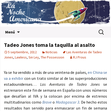
Saltar al contenido
Buscar:
Menú
Tadeo Jones toma la taquilla al asalto
5 septiembre, 2012
Noticias
Las Aventuras de Tadeo
Jones
,
Lawless
,
Sin Ley
,
The Possession
RJ Prous
Ya se ha vendido a más de una veintena de países,
en China se
va a exhibir
con un trato similar al de las superproducciones
estadounidenses…
Las Aventuras de Tadeo Jones
se
estrenaron este fin de semana en España con unos números
que desafían al IVA y la colocan por encima de estrenos
multitudinarios como
Brave
o
Madagascar 3
. De hecho estos
resultados han servido para enmascarar un fin de semana