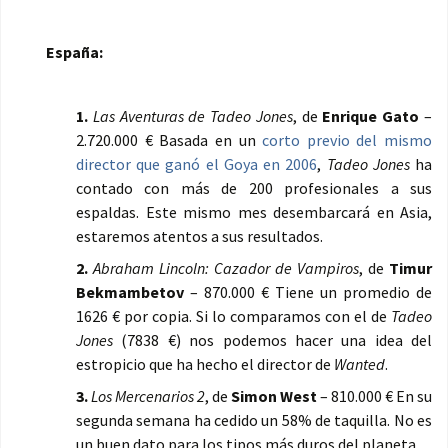
España:
1.
Las Aventuras de Tadeo Jones
, de
Enrique Gato
–
2.720.000 € Basada en un
corto previo del mismo
director que ganó el Goya en 2006
,
Tadeo Jones
ha
contado con más de 200 profesionales a sus
espaldas. Este mismo mes desembarcará en Asia,
estaremos atentos a sus resultados.
2.
Abraham Lincoln: Cazador de Vampiros
, de
Timur
Bekmambetov
– 870.000 € Tiene un promedio de
1626 € por copia. Si lo comparamos con el de
Tadeo
Jones
(7838 €) nos podemos hacer una idea del
estropicio que ha hecho el director de
Wanted
.
3.
Los Mercenarios 2
, de
Simon West
– 810.000 € En su
segunda semana ha cedido un 58% de taquilla. No es
un buen dato para los tipos más duros del planeta.