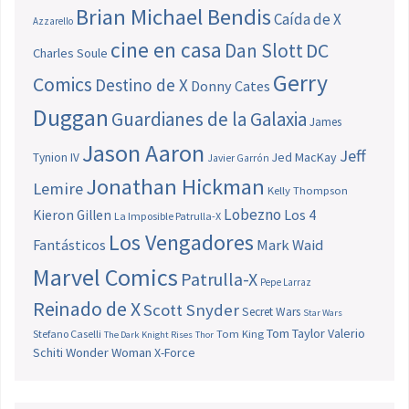
Brian Michael Bendis
Caída de X
Azzarello
cine en casa
Dan Slott
DC
Charles Soule
Gerry
Comics
Destino de X
Donny Cates
Duggan
Guardianes de la Galaxia
James
Jason Aaron
Jeff
Jed MacKay
Tynion IV
Javier Garrón
Jonathan Hickman
Lemire
Kelly Thompson
Lobezno
Los 4
Kieron Gillen
La Imposible Patrulla-X
Los Vengadores
Fantásticos
Mark Waid
Marvel Comics
Patrulla-X
Pepe Larraz
Reinado de X
Scott Snyder
Secret Wars
Star Wars
Tom Taylor
Valerio
Stefano Caselli
Tom King
The Dark Knight Rises
Thor
Schiti
Wonder Woman
X-Force