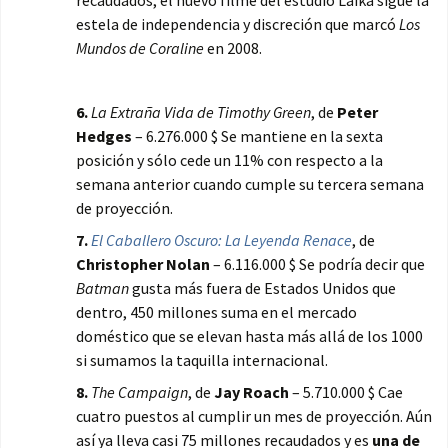
recaudados, el nuevo filme del estudio Laika sigue la
estela de independencia y discreción que marcó
Los
Mundos de Coraline
en 2008.
6.
La Extraña Vida de Timothy Green
, de
Peter
Hedges
– 6.276.000 $ Se mantiene en la sexta
posición y sólo cede un 11% con respecto a la
semana anterior cuando cumple su tercera semana
de proyección.
7.
El Caballero Oscuro: La Leyenda Renace
, de
Christopher Nolan
– 6.116.000 $ Se podría decir que
Batman
gusta más fuera de Estados Unidos que
dentro, 450 millones suma en el mercado
doméstico que se elevan hasta más allá de los 1000
si sumamos la taquilla internacional.
8.
The Campaign
, de
Jay Roach
– 5.710.000 $ Cae
cuatro puestos al cumplir un mes de proyección. Aún
así ya lleva casi 75 millones recaudados y es
una de