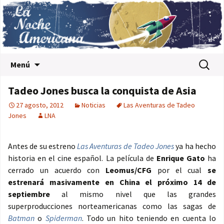
Saltar al contenido
Buscar:
Menú
Tadeo Jones busca la conquista de Asia
27 agosto, 2012
Noticias
Las Aventuras de Tadeo
Jones
LNA
Antes de su estreno
Las Aventuras de Tadeo Jones
ya ha hecho
historia en el cine español. La película de
Enrique Gato
ha
cerrado un acuerdo con
Leomus/CFG
por el cual
se
estrenará masivamente en China el próximo 14 de
septiembre
al mismo nivel que las grandes
superproducciones norteamericanas como las sagas de
Batman
o
Spiderman
. Todo un hito teniendo en cuenta lo