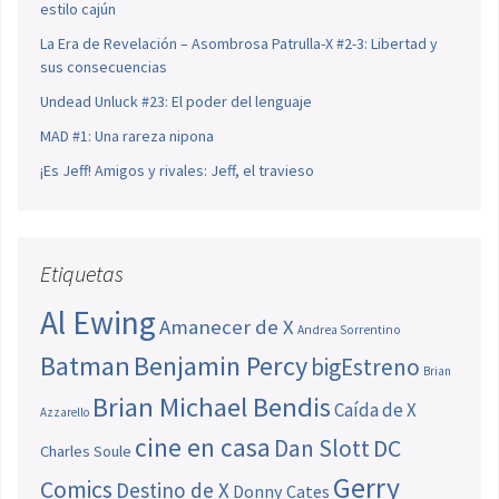
estilo cajún
La Era de Revelación – Asombrosa Patrulla-X #2-3: Libertad y
sus consecuencias
Undead Unluck #23: El poder del lenguaje
MAD #1: Una rareza nipona
¡Es Jeff! Amigos y rivales: Jeff, el travieso
Etiquetas
Al Ewing
Amanecer de X
Andrea Sorrentino
Batman
Benjamin Percy
bigEstreno
Brian
Brian Michael Bendis
Caída de X
Azzarello
cine en casa
Dan Slott
DC
Charles Soule
Gerry
Comics
Destino de X
Donny Cates