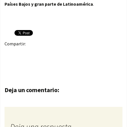
Países Bajos y gran parte de Latinoamérica
.
Compartir:
Navegación de entradas
Deja un comentario:
Deja una respuesta