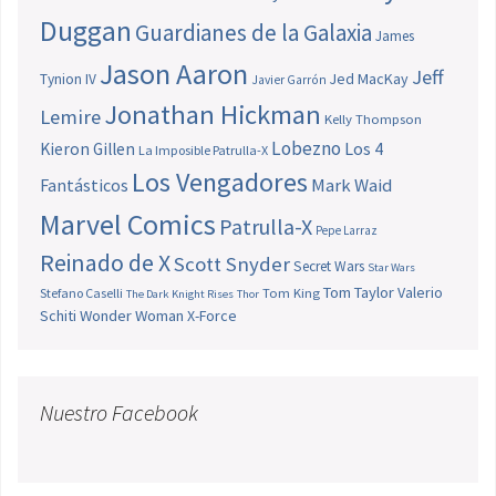
Duggan
Guardianes de la Galaxia
James
Jason Aaron
Jeff
Jed MacKay
Tynion IV
Javier Garrón
Jonathan Hickman
Lemire
Kelly Thompson
Lobezno
Los 4
Kieron Gillen
La Imposible Patrulla-X
Los Vengadores
Fantásticos
Mark Waid
Marvel Comics
Patrulla-X
Pepe Larraz
Reinado de X
Scott Snyder
Secret Wars
Star Wars
Tom Taylor
Valerio
Stefano Caselli
Tom King
The Dark Knight Rises
Thor
Schiti
Wonder Woman
X-Force
Nuestro Facebook